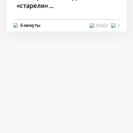
«старели» ...
4 минуты
91603
1