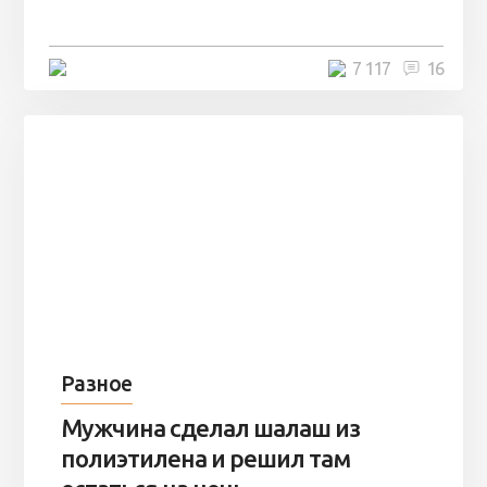
остаться там на ...
4 минуты
7 117
16
Разное
Мужчина сделал шалаш из
полиэтилена и решил там