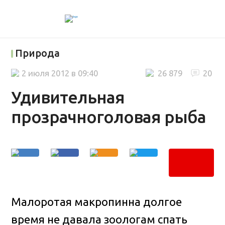
Природа
2 июля 2012 в 09:40
26 879
20
Удивительная
прозрачноголовая рыба
Малоротая макропинна долгое
время не давала зоологам спать