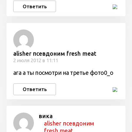
Ответить
alisher псевдоним fresh meat
2 июля 2012 в 11:11
ага а ты посмотри на третье фото0_о
Ответить
вика
alisher псевдоним
fresh meat