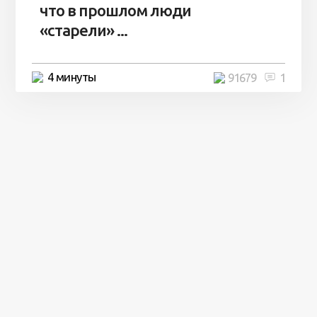
что в прошлом люди
«старели» ...
4 минуты
91679
1