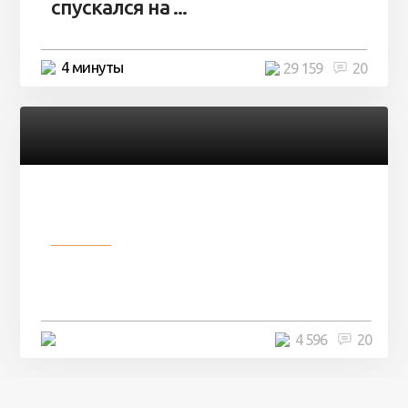
спускался на ...
4 минуты
29 159
20
Разное
Девушка показала свои фото, но
никто так и не смог угадать ...
4 минуты
4 596
20