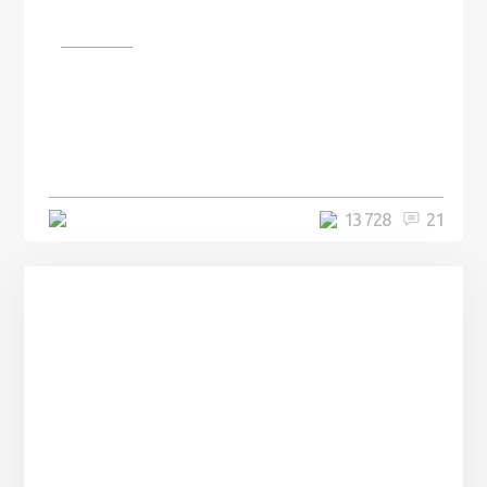
Разное
100 лет назад на этом острове
посреди моря забыли 100
человек и вернулись туда спустя
7 лет
5 минут
13 728
21