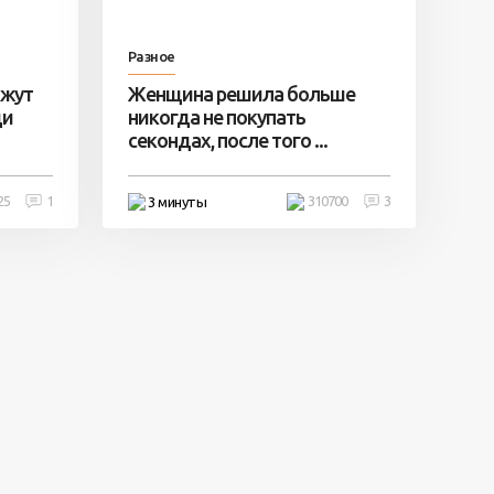
Разное
ажут
Женщина решила больше
ди
никогда не покупать
секондах, после того ...
25
1
310700
3
3 минуты