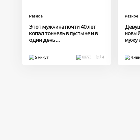
Разное
Разное
Этот мужчина почти 40 лет
Девуш
копал тоннель в пустыне и в
новый
один день ...
мужу и 
88775
4
5 минут
4 ми