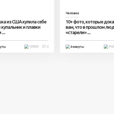
Человек
ка из США купила себе
10+ фото, которые док
 купальник и плавки
вам, что в прошлом лю
...
«старели» ...
129030
0
916
нуты
4 минуты