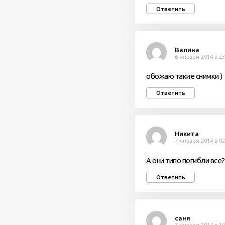
Ответить
Валина
6 января 2014 в 23
обожаю такие снимки )
Ответить
Никита
7 января 2014 в 02
А они типо погибли все?
Ответить
саня