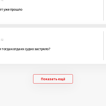
:12
лет уже прошло
:52
и тогда когда их судно застряло?
Показать ещё