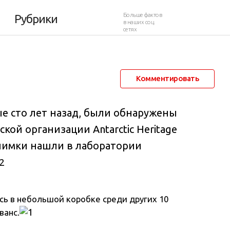
т назад
Больше фактов
Рубрики
в наших соц.
сетях
6 января 2014 в 16:19
39 416
11
Комментировать
е сто лет назад, были обнаружены
кой организации Antarctic Heritage
Снимки нашли в лаборатории
ь в небольшой коробке среди других 10
ванс.