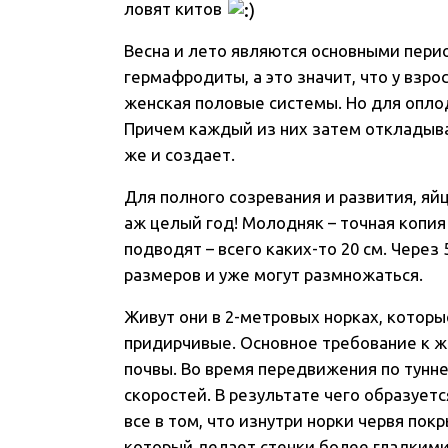
ловят китов
Весна и лето являются основными пери
гермафродиты, а это значит, что у взро
женская половые системы. Но для опло
Причем каждый из них затем откладыва
же и создает.
Для полного созревания и развития, яй
аж целый год! Молодняк – точная копи
подводят – всего каких-то 20 см. Через
размеров и уже могут размножаться.
Живут они в 2-метровых норках, котор
придирчивые. Основное требование к 
почвы. Во время передвижения по тунн
скоростей. В результате чего образует
все в том, что изнутри норки червя по
который делает стенки более гладкими