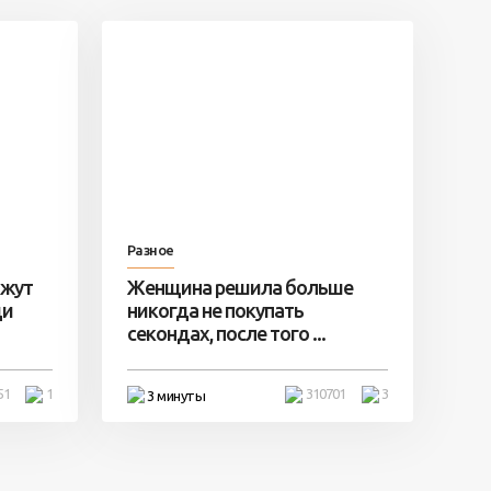
Разное
ажут
Женщина решила больше
ди
никогда не покупать
секондах, после того ...
51
1
310701
3
3 минуты