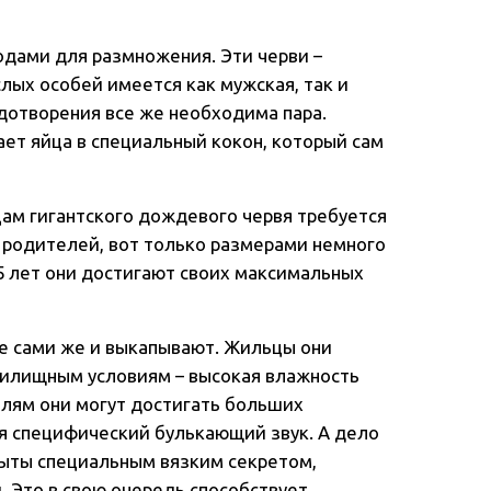
одами для размножения. Эти черви –
слых особей имеется как мужская, так и
дотворения все же необходима пара.
ет яйца в специальный кокон, который сам
цам гигантского дождевого червя требуется
я родителей, вот только размерами немного
 5 лет они достигают своих максимальных
ые сами же и выкапывают. Жильцы они
жилищным условиям – высокая влажность
елям они могут достигать больших
ся специфический булькающий звук. А дело
крыты специальным вязким секретом,
. Это в свою очередь способствует