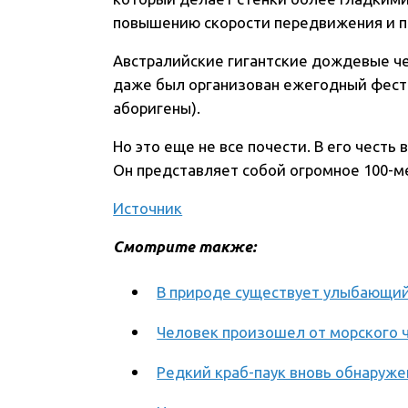
повышению скорости передвижения и п
Австралийские гигантские дождевые че
даже был организован ежегодный фести
аборигены).
Но это еще не все почести. В его честь
Он представляет собой огромное 100-м
Источник
Смотрите также:
В природе существует улыбающий
Человек произошел от морского ч
Редкий краб-паук вновь обнаружен