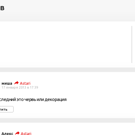
ев
миша
Astari
17 января 2013 в 17:39
оследний это червь или декорация
тить
Алекс
Astari