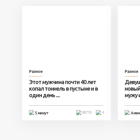
Разное
Разное
Этот мужчина почти 40 лет
Девуш
копал тоннель в пустыне и в
новый
один день ...
мужу и 
88776
4
5 минут
4 ми