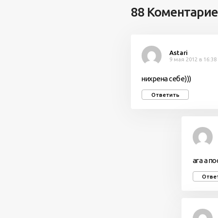
88 Коментари
Astari
9 мая 2012 в 16:38
нихрена себе)))
Ответить
ага а п
Отве