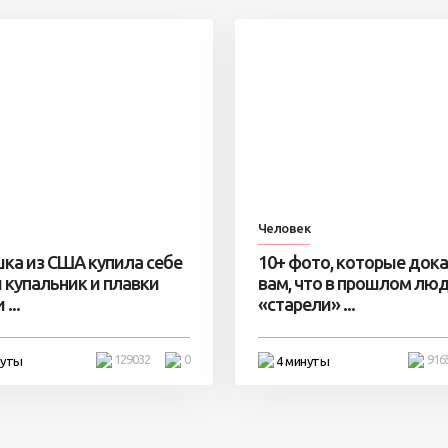
Человек
ка из США купила себе
10+ фото, которые док
 купальник и плавки
вам, что в прошлом лю
...
«старели» ...
129032
0
916
нуты
4 минуты