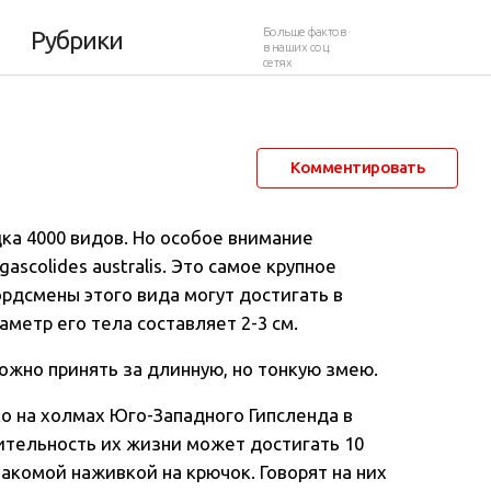
Больше фактов
Рубрики
в наших соц.
сетях
9 мая 2012 в 15:49
20 432
88
Комментировать
ка 4000 видов. Но особое внимание
scolides australis. Это самое крупное
рдсмены этого вида могут достигать в
аметр его тела составляет 2-3 см.
ожно принять за длинную, но тонкую змею.
о на холмах Юго-Западного Гипсленда в
тельность их жизни может достигать 10
лакомой наживкой на крючок. Говорят на них