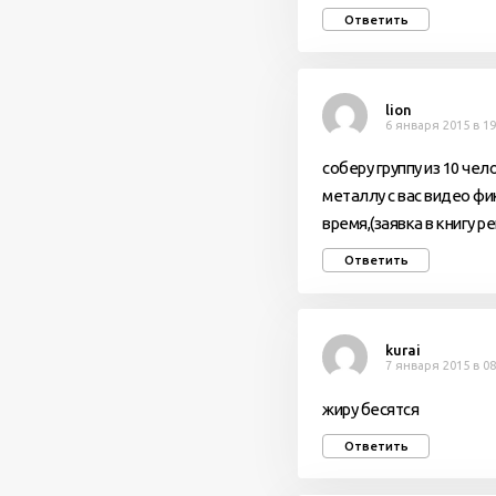
Ответить
lion
6 января 2015 в 19
соберу группу из 10 че
металлу с вас видео фи
время,(заявка в книгу 
Ответить
kurai
7 января 2015 в 08
жиру бесятся
Ответить