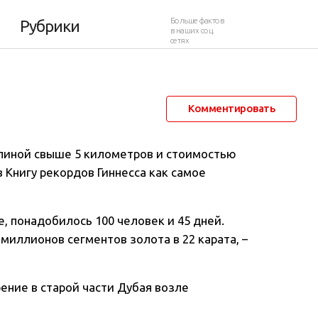
Больше фактов
Рубрики
в наших соц.
сетях
6 января 2015 в 12:04
10 125
4
Комментировать
линой свыше 5 километров и стоимостью
в Книгу рекордов Гиннесса как самое
, понадобилось 100 человек и 45 дней.
миллионов сегментов золота в 22 карата, –
ение в старой части Дубая возле