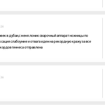
:26
ловек в дубаи,с меня ломик сварочный аппарат ножницы по
ксация слабоумие и отвага идем на рекордную кражу за все
рекордов гиннеса отправлена
:36