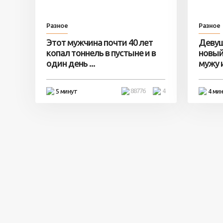
Разное
Разное
Этот мужчина почти 40 лет
Девуш
копал тоннель в пустыне и в
новый
один день ...
мужу и 
88776
4
5 минут
4 ми