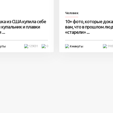
Человек
ка из США купила себе
10+ фото, которые док
 купальник и плавки
вам, что в прошлом лю
...
«старели» ...
129031
0
916
нуты
4 минуты