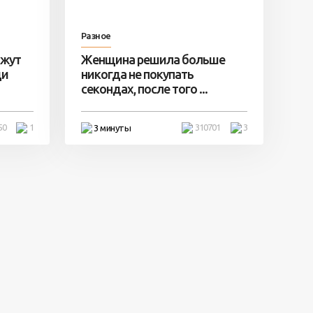
Разное
ажут
Женщина решила больше
ди
никогда не покупать
секондах, после того ...
50
1
310701
3
3 минуты