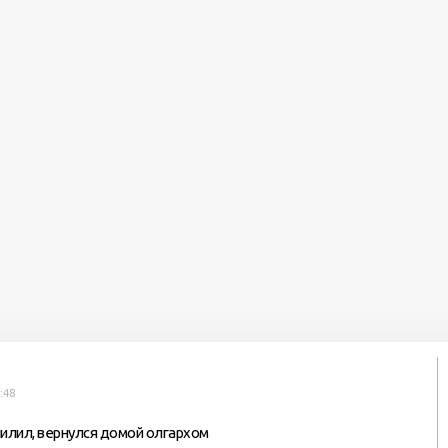
:48
пилил, вернулся домой олгархом