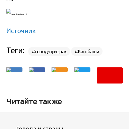
Источник
Теги:
#город-призрак
#Кангбаши
Читайте также
Города и страны