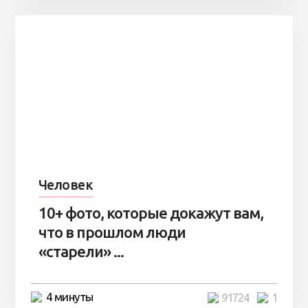
Человек
10+ фото, которые докажут вам,
что в прошлом люди
«старели» ...
4 минуты
91724
1