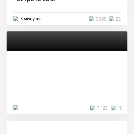
3 минуты
6 585
23
Разное
Парни нашли в лесу
заброшенный вагон и решили
остаться там на ...
4 минуты
7 122
16