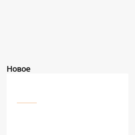
Новое
Разное
100 лет назад на этом острове
посреди моря забыли 100
человек и вернулись туда спустя
7 лет