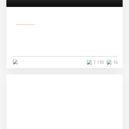
Разное
Парни нашли в лесу
заброшенный вагон и решили
остаться там на ...
4 минуты
7 118
16