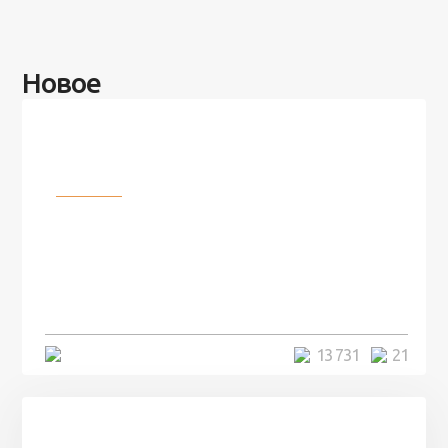
Новое
Разное
100 лет назад на этом острове
посреди моря забыли 100
человек и вернулись туда спустя
7 лет
5 минут
13 731
21