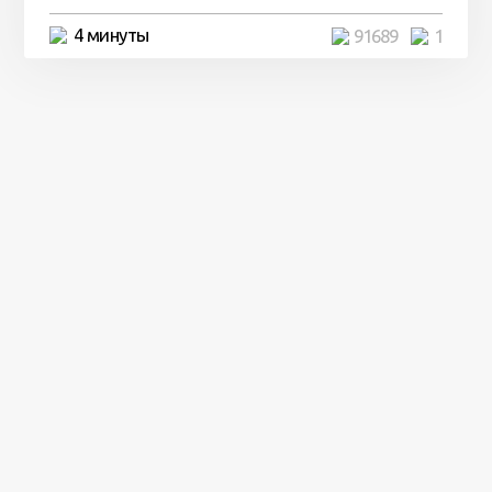
4 минуты
91689
1