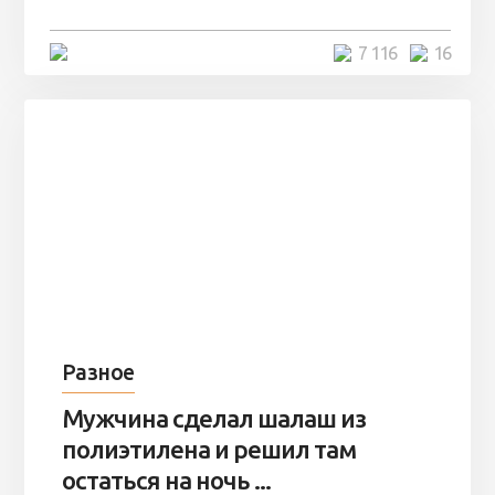
4 минуты
7 116
16
Разное
Мужчина сделал шалаш из
полиэтилена и решил там
остаться на ночь ...