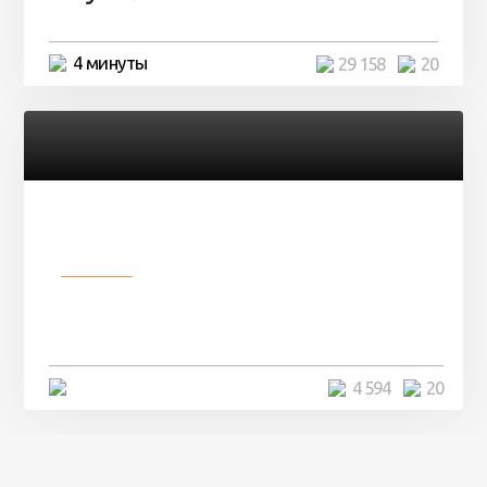
4 минуты
29 158
20
Разное
Девушка показала свои фото, но
никто так и не смог угадать ...
4 минуты
4 594
20