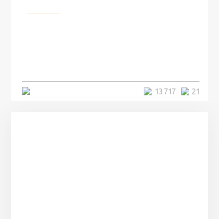
Разное
100 лет назад на этом острове
посреди моря забыли 100
человек и вернулись туда спустя
7 лет
5 минут
13 717
21