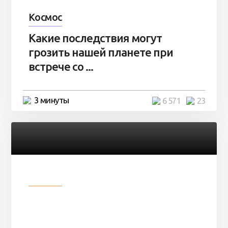
Космос
Какие последствия могут
грозить нашей планете при
встрече со ...
3 минуты
6 571
23
Разное
Парни нашли в лесу
заброшенный вагон и решили
остаться там на ...