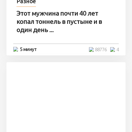
Разное
Этот мужчина почти 40 лет
копал тоннель в пустыне и в
один день ...
5 минут
88776
4