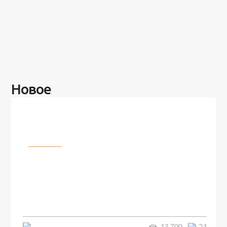
Новое
Разное
100 лет назад на этом острове
посреди моря забыли 100
человек и вернулись туда спустя
7 лет
5 минут
13 709
21