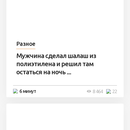
Разное
Мужчина сделал шалаш из
полиэтилена и решил там
остаться на ночь ...
6 минут
8 464
22