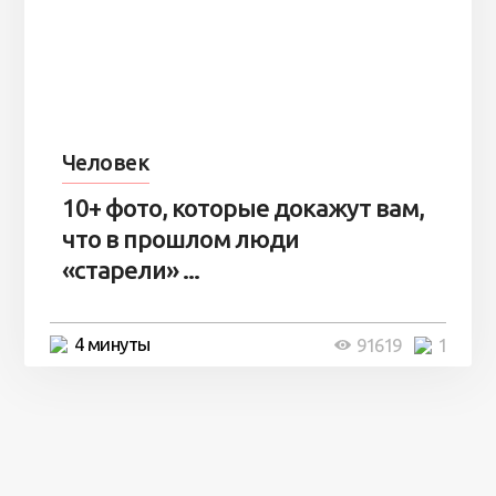
Человек
10+ фото, которые докажут вам,
что в прошлом люди
«старели» ...
4 минуты
91619
1