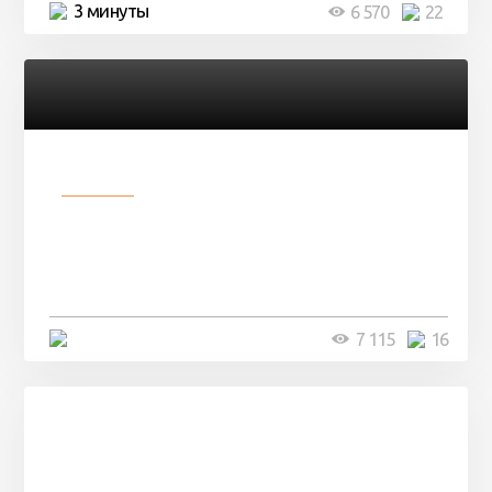
3 минуты
6 570
22
Разное
Парни нашли в лесу
заброшенный вагон и решили
остаться там на ...
4 минуты
7 115
16