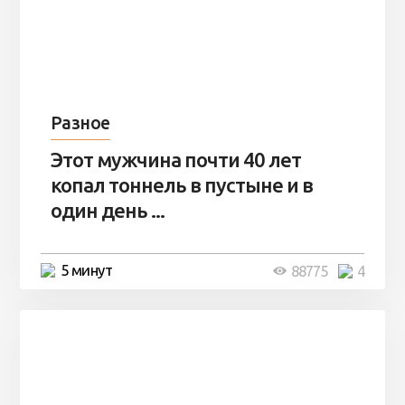
Разное
Этот мужчина почти 40 лет
копал тоннель в пустыне и в
один день ...
5 минут
88775
4