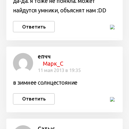
да-да. я тоже не поняла. может
найдутся умники, объяснят нам :DD
Ответить
епчч
Марк_С
11 мая 2013 в 19:35
в зимнее солнцестояние
Ответить
Сатыс