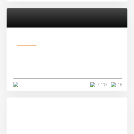
Разное
Парни нашли в лесу
заброшенный вагон и решили
остаться там на ...
4 минуты
7 117
16