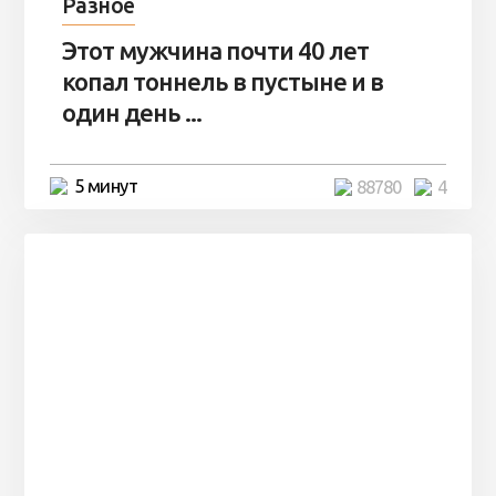
Разное
Этот мужчина почти 40 лет
копал тоннель в пустыне и в
один день ...
5 минут
88780
4