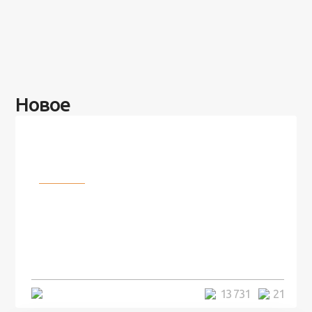
Новое
Разное
100 лет назад на этом острове
посреди моря забыли 100
человек и вернулись туда спустя
7 лет
5 минут
13 731
21