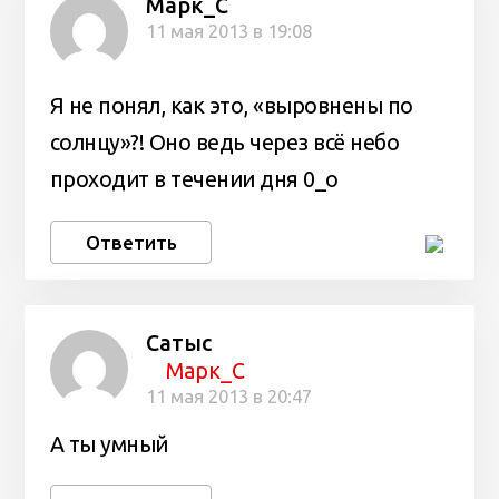
Марк_С
11 мая 2013 в 19:08
Я не понял, как это, «выровнены по
солнцу»?! Оно ведь через всё небо
проходит в течении дня 0_о
Ответить
Сатыс
Марк_С
11 мая 2013 в 20:47
А ты умный