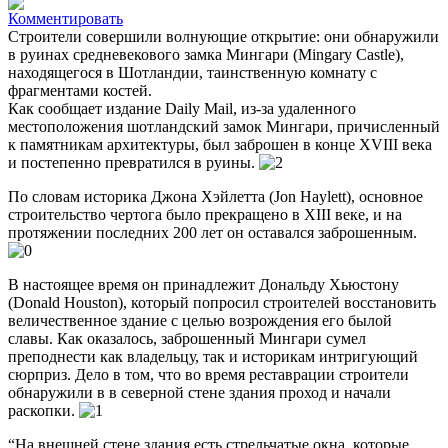
Комментировать
Строители совершили волнующие открытие: они обнаружили
в руинах средневекового замка Мингари (Mingary Castle),
находящегося в Шотландии, таинственную комнату с
фрагментами костей
.
Как сообщает издание Daily Mail, из-за удаленного
местоположения шотландский замок Мингари, причисленный
к памятникам архитектуры, был заброшен в конце XVIII века
и постепенно превратился в руины.
По словам историка Джона Хэйлетта (Jon Haylett), основное
строительство чертога было прекращено в XIII веке, и на
протяжении последних 200 лет он оставался заброшенным.
В настоящее время он принадлежит Дональду Хьюстону
(Donald Houston), который попросил строителей восстановить
величественное здание с целью возрождения его былой
славы. Как оказалось, заброшенный Мингари сумел
преподнести как владельцу, так и историкам интригующий
сюрприз. Дело в том, что во время реставрации строители
обнаружили в в северной стене здания проход и начали
раскопки.
“На внешней стене здания есть стрельчатые окна, которые