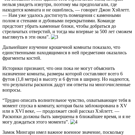
нельзя увидеть изнутри, поэтому мы предполагали, где
находится комната и не ошиблись, — говорит Джон Хэйлетт.
— Нам уже удалось достигнуть помещения с каменными
полом и стенами и дубовыми перекрытиями. Команде
предстоит убрать каменные блоки, чтобы добраться до
стрельчатых отверстий, и тогда мы впервые за 500 лет сможем
выглянуть в эти окна”.
Дальнейшее изучение крошечной комнаты показало, что
единственными находящимися в ней предметами оказались
фрагменты костей.
Историки признают, что они пока не могут объяснить
назначение комнаты, размеры которой составляют всего 6
футов (1,8 метра) в высоту и 6 футов в ширину. Но надеются,
что результаты раскопок дадут им ответы на многочисленные
вопросы.
“Трудно описать волнительное чувство, охватывающее тебя в
момент спуска в комнату, которая была заблокирована в XV
или в XVI веке, — продолжает свой рассказ Хэйлетт. —
Раскопки должны быть завершены в ближайшее время, и я не
могу дождаться этого момента”.
Замок Мингари имел важное военное значение, поскольку