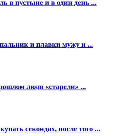
ь в пустыне и в один день ...
альник и плавки мужу и ...
рошлом люди «старели» ...
пать секондах, после того ...