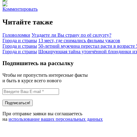
Комментировать
Читайте также
Головоломки
Угадаете ли Вы страну по её силуэту?
Города и страны
13 мест, где снимались фильмы ужасов
Города и страны
50-летний мужчина перестал расти в возрасте 
Города и страны
Шокирующая тайна утончённой блондинки из
Подпишитесь на рассылку
Чтобы не пропустить интересные факты
и быть в курсе всего нового
При отправке заявки вы соглашаетесь
на
использование ваших персональных данных