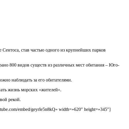
е Сентоса, став частью одного из крупнейших парков
рано 800 видов существ из различных мест обитания – Юго-
можно наблюдать за его обитателями.
нать жизнь морских «жителей».
вой рекой.
tube.com/embed/geyrIe5n8kQ» width=»620″ height=»345″]