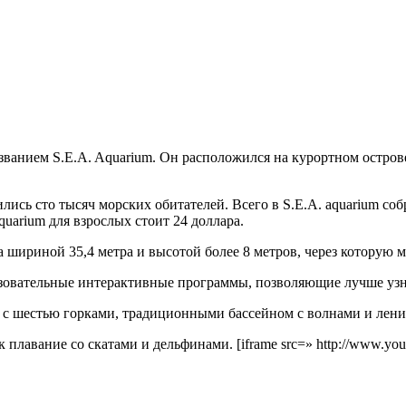
званием S.E.A. Aquarium
. Он расположился на курортном остров
ись сто тысяч морских обитателей. Всего в S.E.A. aquarium соб
quarium для взрослых стоит 24 доллара.
а шириной 35,4 метра и высотой более 8 метров, через которую 
разовательные интерактивные программы, позволяющие лучше уз
 с шестью горками, традиционными бассейном с волнами и лени
плавание со скатами и дельфинами. [iframe src=» http://www.you