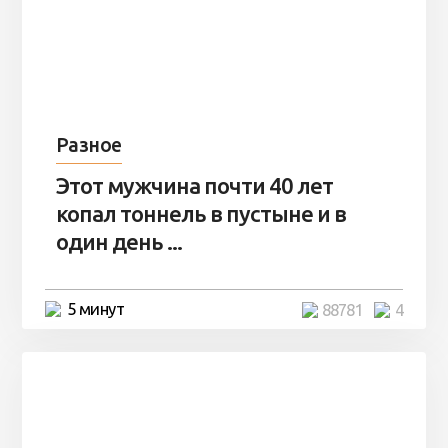
Разное
Этот мужчина почти 40 лет
копал тоннель в пустыне и в
один день ...
5 минут
88781
4