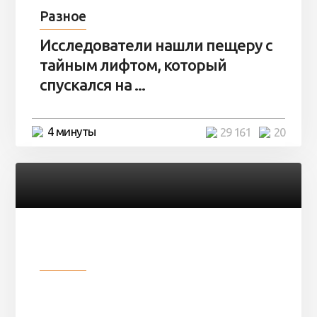
Разное
Исследователи нашли пещеру с
тайным лифтом, который
спускался на ...
4 минуты
29 161
20
Разное
Девушка показала свои фото, но
никто так и не смог угадать ...