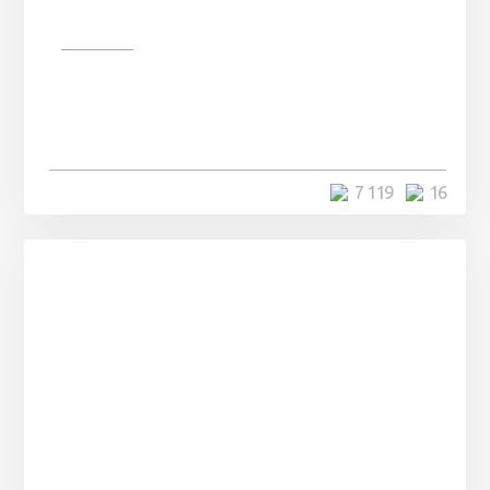
Разное
Парни нашли в лесу
заброшенный вагон и решили
остаться там на ...
4 минуты
7 119
16