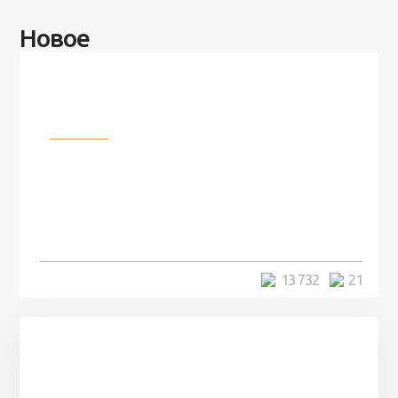
Новое
Разное
100 лет назад на этом острове
посреди моря забыли 100
человек и вернулись туда спустя
7 лет
5 минут
13 732
21