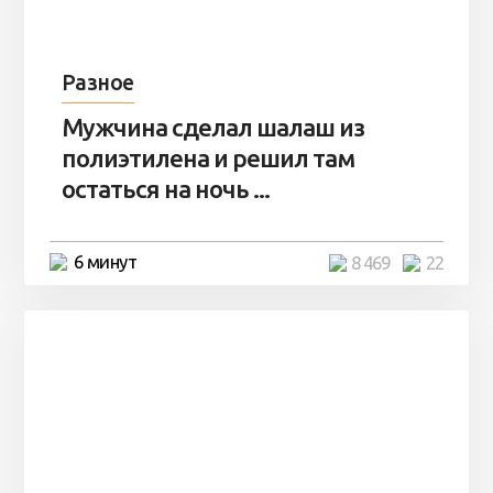
Разное
Мужчина сделал шалаш из
полиэтилена и решил там
остаться на ночь ...
6 минут
8 469
22