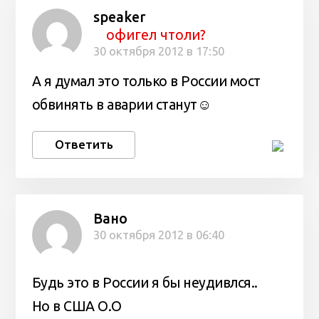
speaker
офигел чтоли?
30 октября 2012 в 17:50
А я думал это только в России мост
обвинять в аварии станут☺
Ответить
Вано
30 октября 2012 в 06:40
Будь это в России я бы неудивлся..
Но в США О.О