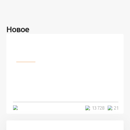
Новое
Разное
100 лет назад на этом острове
посреди моря забыли 100
человек и вернулись туда спустя
7 лет
5 минут
13 728
21