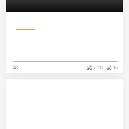
Разное
Парни нашли в лесу
заброшенный вагон и решили
остаться там на ...
4 минуты
7 117
16