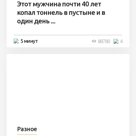
Этот мужчина почти 40 лет
копал тоннель в пустыне и в
один день ...
5 минут
88780
4
Разное