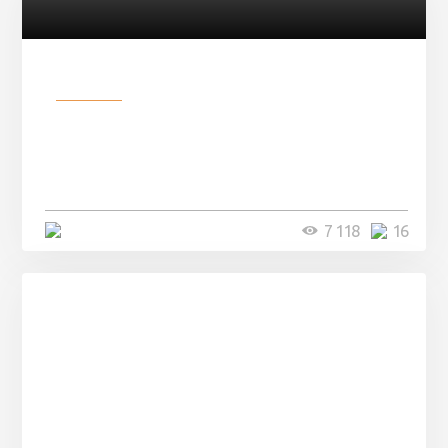
Разное
Парни нашли в лесу
заброшенный вагон и решили
остаться там на ...
4 минуты
7 118
16