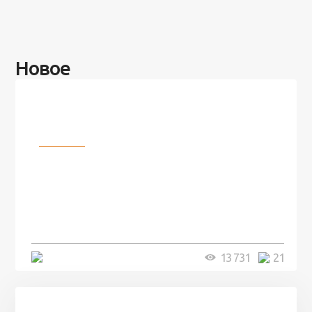
Новое
Разное
100 лет назад на этом острове
посреди моря забыли 100
человек и вернулись туда спустя
7 лет
5 минут
13 731
21