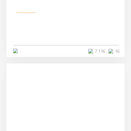
Разное
Парни нашли в лесу
заброшенный вагон и решили
остаться там на ...
4 минуты
7 116
16