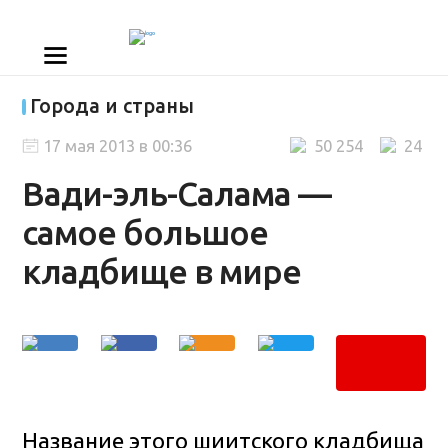
Города и страны
17 мая 2013 в 00:36
50 254
24
Вади-эль-Салама —
самое большое
кладбище в мире
Название этого шиитского кладбища