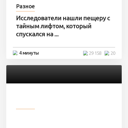
Разное
Исследователи нашли пещеру с
тайным лифтом, который
спускался на ...
4 минуты
29 158
20
Разное
Девушка показала свои фото, но
никто так и не смог угадать ...