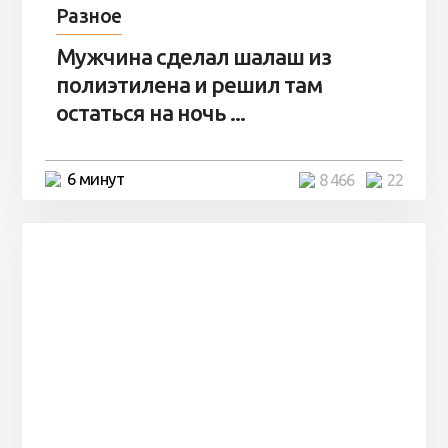
Разное
Мужчина сделал шалаш из
полиэтилена и решил там
остаться на ночь ...
6 минут
8 466
22