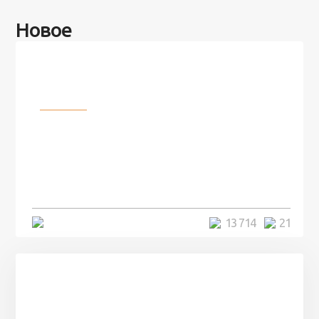
Новое
Разное
100 лет назад на этом острове
посреди моря забыли 100
человек и вернулись туда спустя
7 лет
5 минут
13 714
21