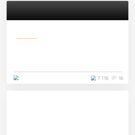
Разное
Парни нашли в лесу
заброшенный вагон и решили
остаться там на ...
4 минуты
7 116
16