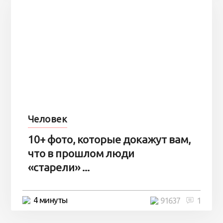
Человек
10+ фото, которые докажут вам,
что в прошлом люди
«старели» ...
4 минуты
91637
1