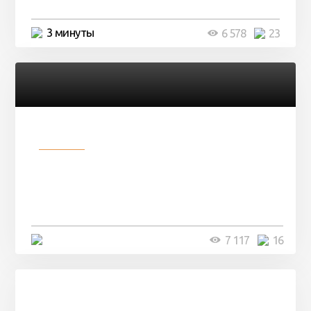
3 минуты
6 578
23
Разное
Парни нашли в лесу
заброшенный вагон и решили
остаться там на ...
4 минуты
7 117
16