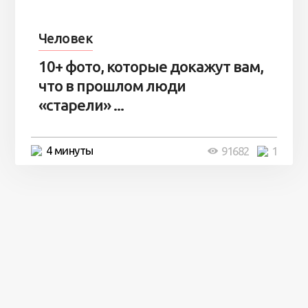
Человек
10+ фото, которые докажут вам,
что в прошлом люди
«старели» ...
4 минуты
91682
1