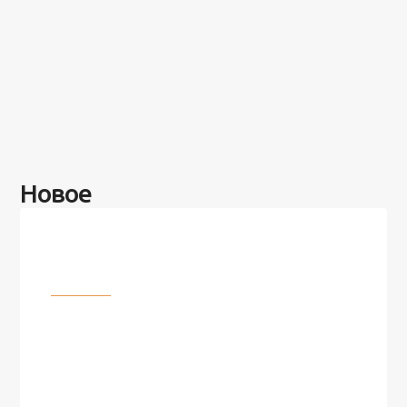
Новое
Разное
100 лет назад на этом острове
посреди моря забыли 100
человек и вернулись туда спустя
7 лет