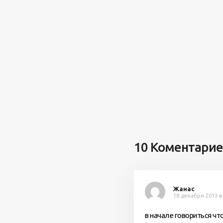
10 Коментари
Жанас
18 декабря 2013 в
в начале говориться чт