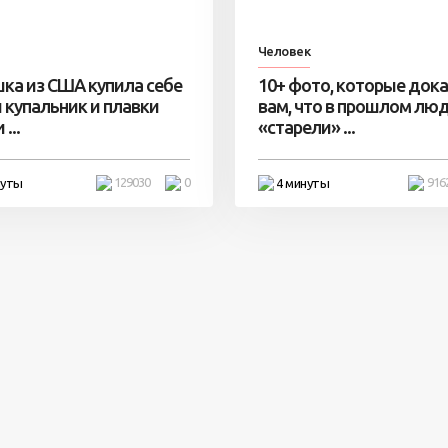
Человек
ка из США купила себе
10+ фото, которые док
 купальник и плавки
вам, что в прошлом лю
...
«старели» ...
129030
0
916
нуты
4 минуты