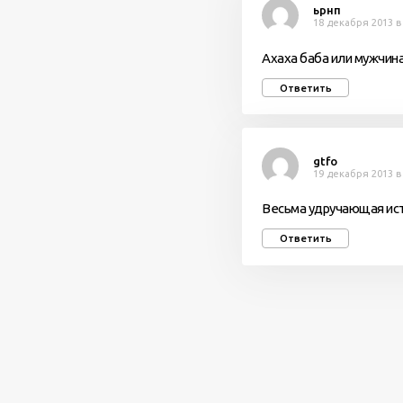
ьрнп
18 декабря 2013 в
Ахаха баба или мужчина
Ответить
gtfo
19 декабря 2013 в
Весьма удручающая ист
Ответить