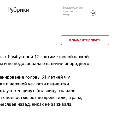
Больше фактов
Рубрики
в наших соц.
сетях
18 декабря 2013 в 01:11
50 782
10
Комментировать
ла с бамбуковой 12-сантиметровой палкой,
на и не подозревала о наличии инородного
канирование головы 61-летней Фу
еке и верхней челюсти пациентки
жилую женщину в больницу в начале
ть полностью рот во время еды, а рана,
есяцев назад, никак не заживала.