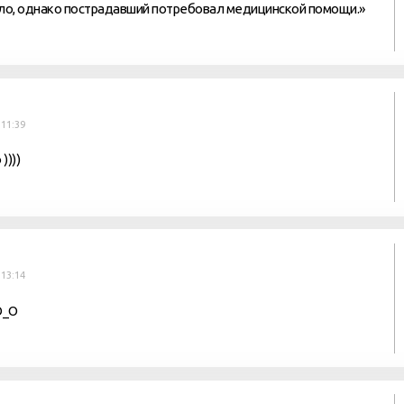
ло, однако пострадавший потребовал медицинской помощи.»
 11:39
))))
 13:14
О_О