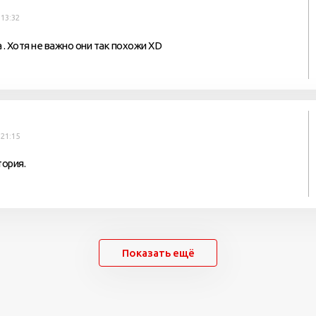
 13:32
 . Хотя не важно они так похожи XD
 21:15
ория.
Показать ещё