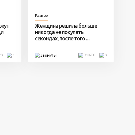
Разное
ажут
Женщина решила больше
ди
никогда не покупать
секондах, после того ...
23
1
310700
3
3 минуты