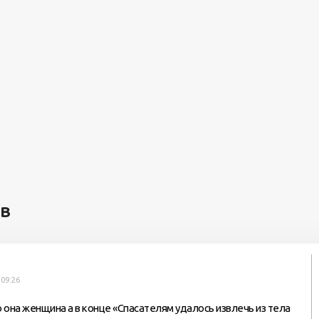
ев
 09:26
о она женщина а в конце «Спасателям удалось извлечь из тела