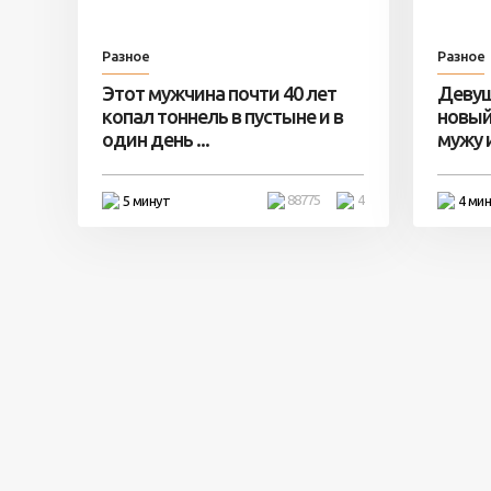
Разное
Разное
Этот мужчина почти 40 лет
Девуш
копал тоннель в пустыне и в
новый
один день ...
мужу и 
88775
4
5 минут
4 ми