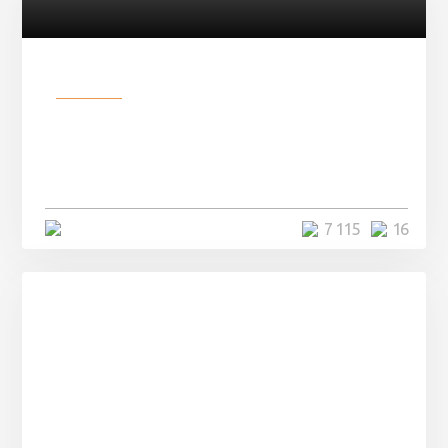
Разное
Парни нашли в лесу
заброшенный вагон и решили
остаться там на ...
4 минуты
7 115
16