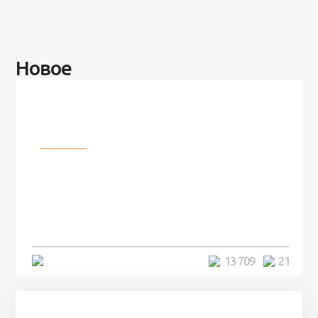
Новое
Разное
100 лет назад на этом острове
посреди моря забыли 100
человек и вернулись туда спустя
7 лет
5 минут
13 709
21