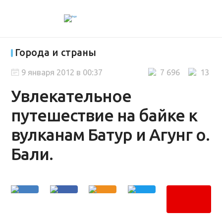
Города и страны
9 января 2012 в 00:37
7 696
13
Увлекательное
путешествие на байке к
вулканам Батур и Агунг о.
Бали.