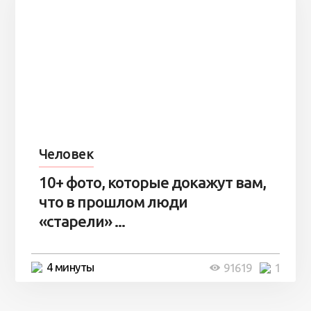
Человек
10+ фото, которые докажут вам,
что в прошлом люди
«старели» ...
4 минуты
91619
1