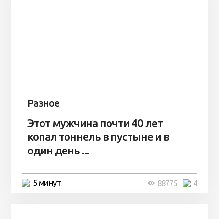
Разное
Этот мужчина почти 40 лет
копал тоннель в пустыне и в
один день ...
5 минут
88775
4