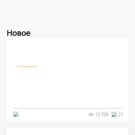
Новое
Разное
100 лет назад на этом острове
посреди моря забыли 100
человек и вернулись туда спустя
7 лет
5 минут
13 709
21