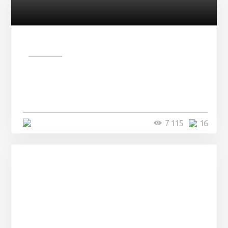
Разное
Парни нашли в лесу
заброшенный вагон и решили
остаться там на ...
4 минуты
7 115
16