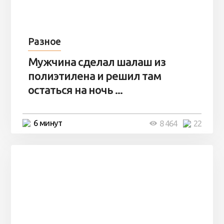
Разное
Мужчина сделал шалаш из
полиэтилена и решил там
остаться на ночь ...
6 минут
8 464
22