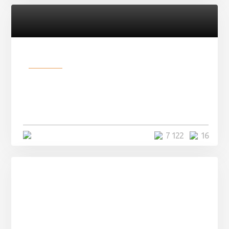
Разное
Парни нашли в лесу
заброшенный вагон и решили
остаться там на ...
4 минуты
7 122
16