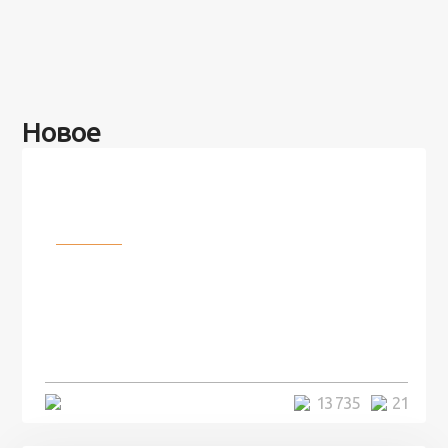
Новое
Разное
100 лет назад на этом острове
посреди моря забыли 100
человек и вернулись туда спустя
7 лет
5 минут
13 735
21