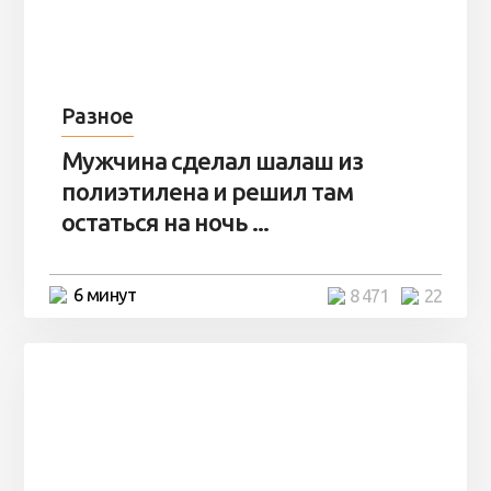
Разное
Мужчина сделал шалаш из
полиэтилена и решил там
остаться на ночь ...
6 минут
8 471
22