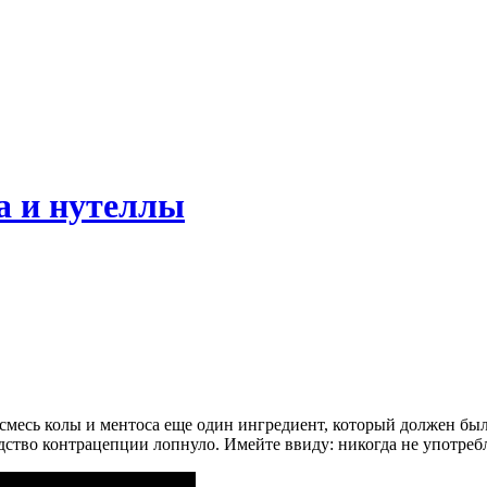
а и нутеллы
месь колы и ментоса еще один ингредиент, который должен был
дство контрацепции лопнуло. Имейте ввиду: никогда не употребл