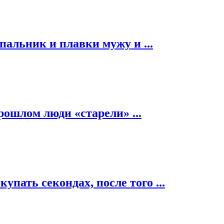
альник и плавки мужу и ...
рошлом люди «старели» ...
пать секондах, после того ...