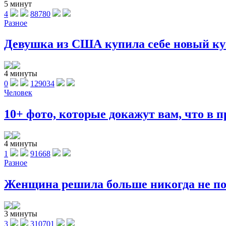
5 минут
4
88780
Разное
Девушка из США купила себе новый куп
4 минуты
0
129034
Человек
10+ фото, которые докажут вам, что в п
4 минуты
1
91668
Разное
Женщина решила больше никогда не поку
3 минуты
3
310701