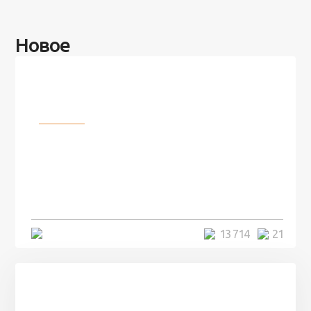
Новое
Разное
100 лет назад на этом острове
посреди моря забыли 100
человек и вернулись туда спустя
7 лет
5 минут
13 714
21