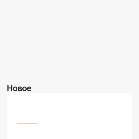
Новое
Разное
100 лет назад на этом острове
посреди моря забыли 100