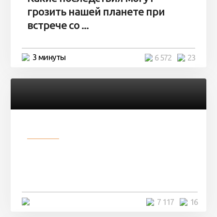
грозить нашей планете при
встрече со ...
3 минуты
6 572
23
Разное
Парни нашли в лесу
заброшенный вагон и решили
остаться там на ...
4 минуты
7 117
16