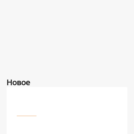
Новое
Разное
100 лет назад на этом острове
посреди моря забыли 100