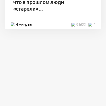
что в прошлом люди
«старели» ...
4 минуты
91622
1