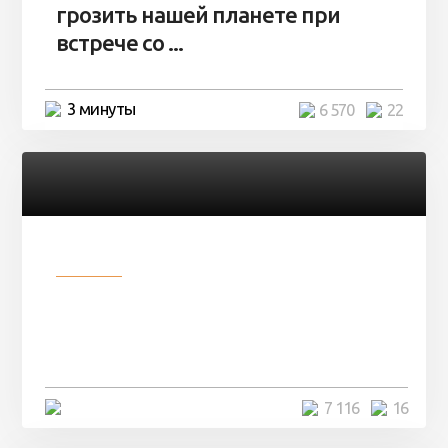
грозить нашей планете при
встрече со ...
3 минуты
6 570
22
Разное
Парни нашли в лесу
заброшенный вагон и решили
остаться там на ...
4 минуты
7 116
16