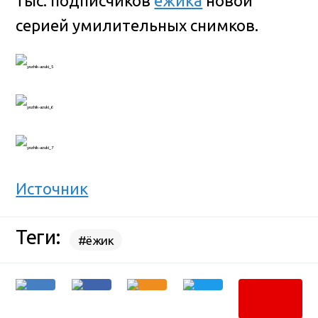
тыс. подписчиков
ёжика
новой
серией умилительных снимков.
Источник
Теги:
#ёжик