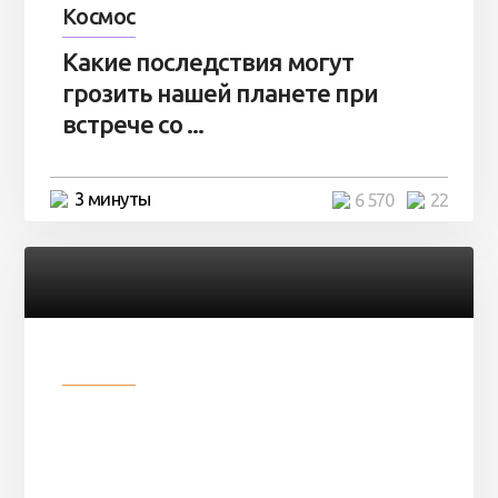
Космос
Какие последствия могут
грозить нашей планете при
встрече со ...
3 минуты
6 570
22
Разное
Парни нашли в лесу
заброшенный вагон и решили
остаться там на ...