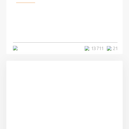
100 лет назад на этом острове
посреди моря забыли 100
человек и вернулись туда спустя
7 лет
5 минут
13 711
21