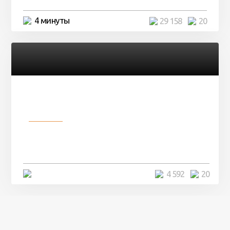
4 минуты
29 158
20
Разное
Девушка показала свои фото, но
никто так и не смог угадать ...
4 минуты
4 592
20