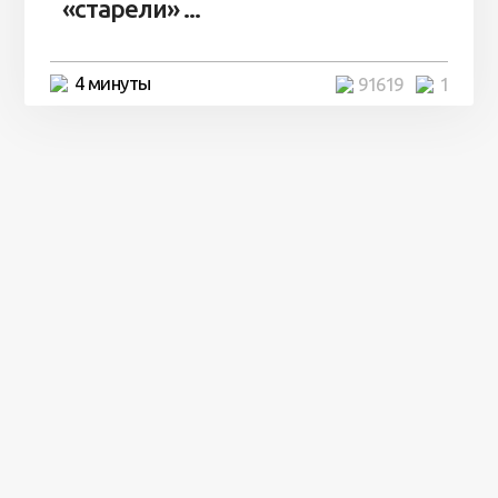
«старели» ...
4 минуты
91619
1