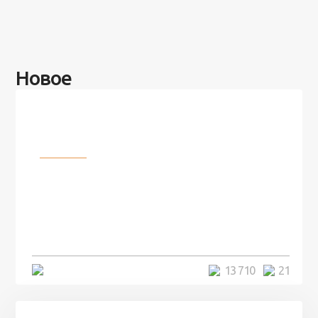
Новое
Разное
100 лет назад на этом острове
посреди моря забыли 100
человек и вернулись туда спустя
7 лет
5 минут
13 710
21