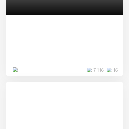
Разное
Парни нашли в лесу
заброшенный вагон и решили
остаться там на ...
4 минуты
7 116
16