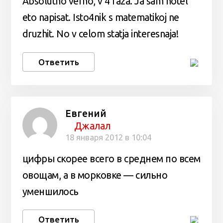
Absolütno verno, v 4 raza. Ja sam hotel
eto napisat. Isto4nik s matematikoj ne
druzhit. No v celom statja interesnaja!
Ответить
Евгений
Джалал
18 января 2012 в 10:04
цифры скорее всего в среднем по всем
овощам, а в морковке — сильно
уменшилось
Ответить