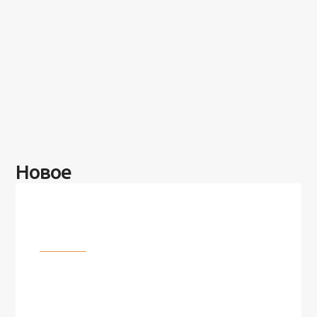
Новое
Разное
100 лет назад на этом острове
посреди моря забыли 100
человек и вернулись туда спустя