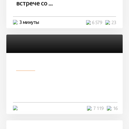
встрече со ...
3 минуты
6 579
23
Разное
Парни нашли в лесу
заброшенный вагон и решили
остаться там на ...
4 минуты
7 119
16