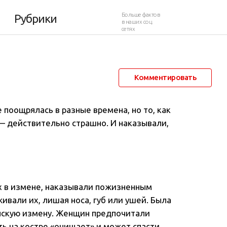
 разные времена
Больше фактов
Рубрики
в наших соц.
сетях
9 декабря 2018 в 15:00
10 630
5
Комментировать
 поощрялась в разные времена, но то, как
— действительно страшно. И наказывали,
х в измене, наказывали пожизненным
вали их, лишая носа, губ или ушей. Была
енскую измену. Женщин предпочитали
ть на костре «очищает» и может спасти