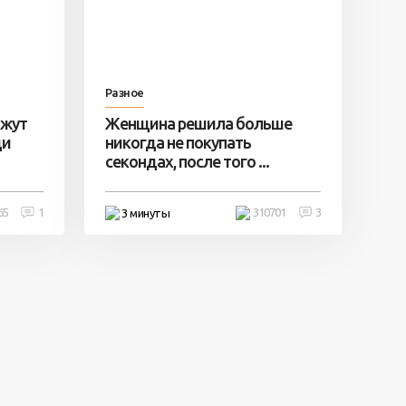
Разное
ажут
Женщина решила больше
ди
никогда не покупать
секондах, после того ...
65
1
310701
3
3 минуты