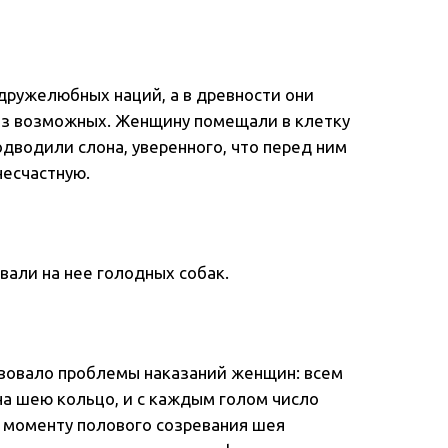
дружелюбных наций, а в древности они
из возможных. Женщину помещали в клетку
одводили слона, уверенного, что перед ним
несчастную.
али на нее голодных собак.
твовало проблемы наказаний женщин: всем
на шею кольцо, и с каждым голом число
К моменту полового созревания шея