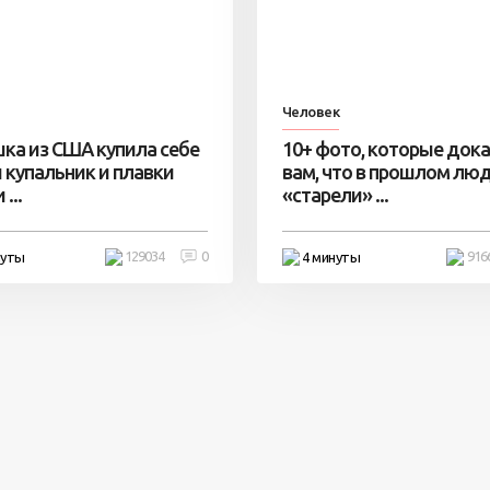
Человек
ка из США купила себе
10+ фото, которые док
 купальник и плавки
вам, что в прошлом лю
...
«старели» ...
129034
0
916
нуты
4 минуты