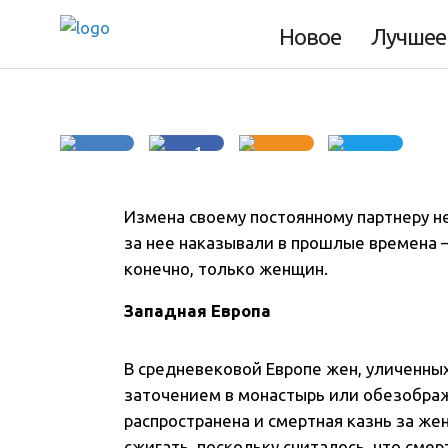
прелюбодеяние в
Новое
Лучшее
1
Измена своему постоянному партнеру не
за нее наказывали в прошлые времена 
конечно, только женщин.
Западная Европа
В средневековой Европе жен, уличенны
заточением в монастырь или обезображи
распространена и смертная казнь за ж
сжигать, поскольку считалось, что смер