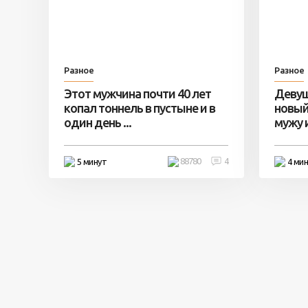
Разное
Разное
Этот мужчина почти 40 лет
Девуш
копал тоннель в пустыне и в
новый
один день ...
мужу и 
88780
4
5 минут
4 ми