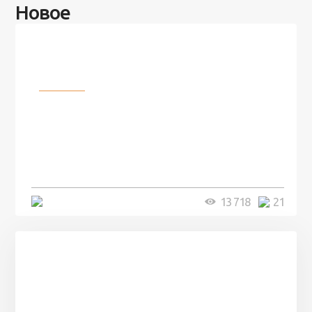
Новое
Разное
100 лет назад на этом острове
посреди моря забыли 100
человек и вернулись туда спустя
7 лет
5 минут
13 718
21