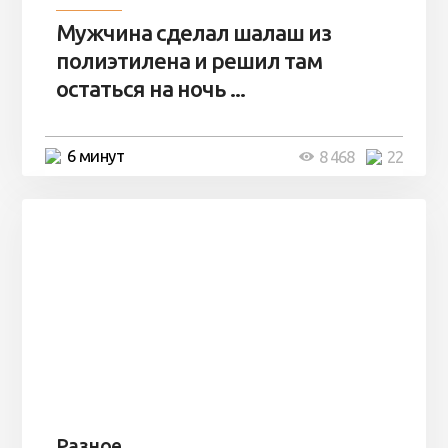
Мужчина сделал шалаш из
полиэтилена и решил там
остаться на ночь ...
6 минут
8 468
22
Разное