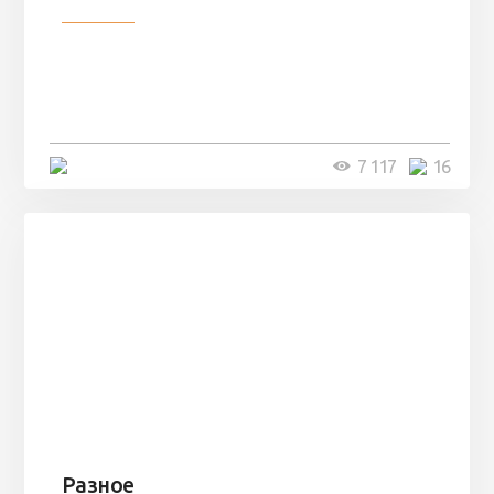
Разное
Парни нашли в лесу
заброшенный вагон и решили
остаться там на ...
4 минуты
7 117
16
Разное