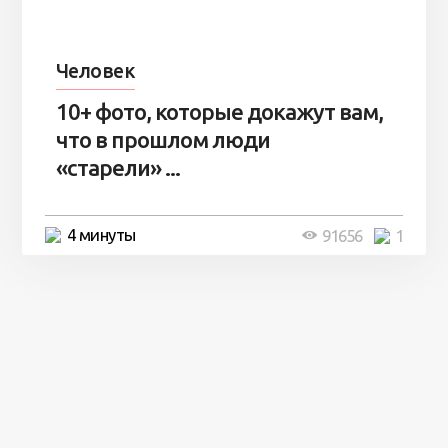
Человек
10+ фото, которые докажут вам,
что в прошлом люди
«старели» ...
4 минуты
91656
1