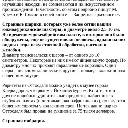
изучавшие находки, не сомневаются в их искусственном
происхождении. В частности, об этом подробно пишут М.
Кремо и R Томсон в своей книге — Запретная археология».
Странные шарики, которых уже более сотни нашли
южноафриканские шахтеры, в диаметре около 2,5-10 см.
Во временном докембрийском пласте, в котором они были
обнаружены, еще не существовало человека, однако на них
видны следы искусственной обработки, насечки и
желобки.
Диаметр трансваальских шаров – от одного до 10
сантиметров. Некоторые из них имеют яйцевидную форму. По
диаметру многих проходят параллельные бороздки. Одни
шары – цельнометаллические, другие – полые, с волокнистым
веществом внутри.
Раритеты из Оттосдаля можно увидеть в музее города
Клерксдорпа, что рядом с Йоханнесбургом. Кстати, эти и
другие подобные удивительные предметы, найденные в
глубоких шахтах (и не только южноафриканских), пользуются
бешеным спросом у коллекционеров. Не так давно шар из
Оттосдаля был продан на аукционе за 75 тысяч долларов.
Странная вибрация.