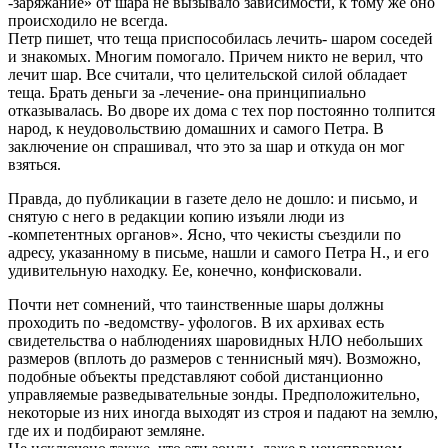
-заряжание» от шара не вызывало зависимости, к тому же оно
происходило не всегда.
Петр пишет, что теща приспособилась лечить- шаром соседей
и знакомых. Многим помогало. Причем никто не верил, что
лечит шар. Все считали, что целительской силой обладает
теща. Брать деньги за -лечение- она принципиально
отказывалась. Во дворе их дома с тех пор постоянно толпится
народ, к неудовольствию домашних и самого Петра. В
заключение он спрашивал, что это за шар и откуда он мог
взяться.
Правда, до публикации в газете дело не дошло: и письмо, и
снятую с него в редакции копию изъяли люди из
-компетентных органов». Ясно, что чекисты съездили по
адресу, указанному в письме, нашли и самого Петра Н., и его
удивительную находку. Ее, конечно, конфисковали.
Почти нет сомнений, что таинственные шары должны
проходить по -ведомству- уфологов. В их архивах есть
свидетельства о наблюдениях шаровидных НЛО небольших
размеров (вплоть до размеров с теннисный мяч). Возможно,
подобные объекты представляют собой дистанционно
управляемые разведывательные зонды. Предположительно,
некоторые из них иногда выходят из строя и падают на землю,
где их и подбирают земляне.