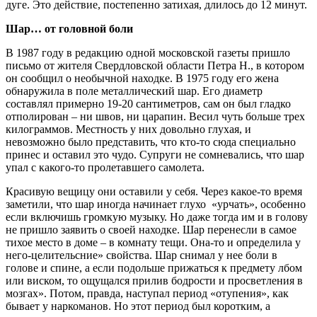
дуге. Это действие, постепенно затихая, длилось до 12 минут.
Шар… от головной боли
В 1987 году в редакцию одной московской газеты пришло
письмо от жителя Свердловской области Петра Н., в котором
он сообщил о необычной находке. В 1975 году его жена
обнаружила в поле металлический шар. Его диаметр
составлял примерно 19-20 сантиметров, сам он был гладко
отполирован – ни швов, ни царапин. Весил чуть больше трех
килограммов. Местность у них довольно глухая, и
невозможно было представить, что кто-то сюда специально
принес и оставил это чудо. Супруги не сомневались, что шар
упал с какого-то пролетавшего самолета.
Красивую вещицу они оставили у себя. Через какое-то время
заметили, что шар иногда начинает глухо «урчать», особенно
если включишь громкую музыку. Но даже тогда им и в голову
не пришло заявить о своей находке. Шар перенесли в самое
тихое место в доме – в комнату тещи. Она-то и определила у
него-целительсние» свойства. Шар снимал у нее боли в
голове и спине, а если подольше прижаться к предмету лбом
или виском, то ощущался прилив бодрости и просветления в
мозгах». Потом, правда, наступал период «отупения», как
бывает у наркоманов. Но этот период был коротким, а