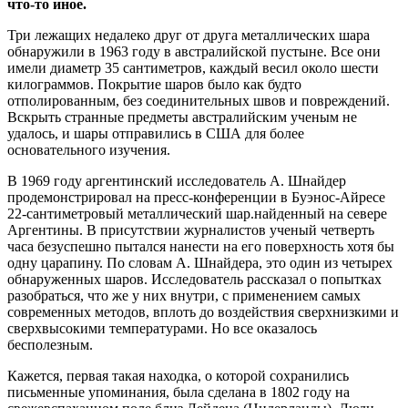
что-то иное.
Три лежащих недалеко друг от друга металлических шара
обнаружили в 1963 году в австралийской пустыне. Все они
имели диаметр 35 сантиметров, каждый весил около шести
килограммов. Покрытие шаров было как будто
отполированным, без соединительных швов и повреждений.
Вскрыть странные предметы австралийским ученым не
удалось, и шары отправились в США для более
основательного изучения.
В 1969 году аргентинский исследователь А. Шнайдер
продемонстрировал на пресс-конференции в Буэнос-Айресе
22-сантиметровый металлический шар.найденный на севере
Аргентины. В присутствии журналистов ученый четверть
часа безуспешно пытался нанести на его поверхность хотя бы
одну царапину. По словам А. Шнайдера, это один из четырех
обнаруженных шаров. Исследователь рассказал о попытках
разобраться, что же у них внутри, с применением самых
современных методов, вплоть до воздействия сверхнизкими и
сверхвысокими температурами. Но все оказалось
бесполезным.
Кажется, первая такая находка, о которой сохранились
письменные упоминания, была сделана в 1802 году на