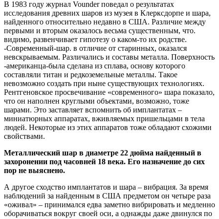
В 1983 году журнал Vounder поведал о результатах
исследования древних шаров из музея в Клерксдорпе и шара,
найденного относительно недавно в США. Различие между
первыми и вторым оказалось весьма существенным, что.
видимо, развенчивает гипотезу о каком-то их родстве.
-Современный-шар. в отличие от старинных, оказался
невскрываемым. Различались и составы металла. Поверхность
-американца-была сделана из сплава, основу которого
составляли титан и редкоземельные металлы. Такое
невозможно создать при ныне существующих технологиях.
Рентгеновское просвечивание «современного» шара показало,
что он наполнен круглыми объектами, возможно, тоже
шарами. Это заставляет вспомнить об имплантатах –
миниатюрных аппаратах, вживляемых пришельцами в тела
людей. Некоторые из этих аппаратов тоже обладают схожими
свойствами.
Металлический шар в диаметре 22 дюйма найденный в
захоронении под часовней 18 века. Его назначение до сих
пор не выяснено.
А другое сходство имплантатов и шара – вибрация. За время
наблюдений за найденным в США предметом он четыре раза
«оживал» – принимался едва заметно вибрировать и медленно
оборачиваться вокруг своей оси, а однажды даже двинулся по