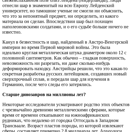
свежевспаханном поле близ Лейдена (Нидерланды), Люди
отнесли шар в знаменитый на всю Европу Лейденский
университет, но тамошние ученые не смогли ни объяснить,
что это за непонятный предмет, ни определить, из какого
материала он сделан. Впоследствии шар был похищен
наполеоновскими солдатами, и о его судьбе больше ничего не
известно.
Канул в безвестность и шар, найденный в Австро-Венгерской
империи во время Первой мировой войны. Это была
идеально круглая металлическая штука диаметром около 12 с
половиной сантиметров. Как обычно – гладкая поверхность,
невозможность ни разрезать, ни даже сколько-нибудь
деформировать находку. Австрийцы решили, что это какая-то
секретная разработка русских литейщиков, создавших новый
сверхпрочный сплав, и передали шар для изучения в
Германию, после чего следы его затерялись.
Старше динозавров на миллионы лет?
Некоторые исследователи усматривают родство этих объектов
с чрезвычайно древними металлическими сферами, которые
время от времени откапывают на южноафриканских
рудниках, что недалеко от городка Оттосдаль в Западном
Трансваале. Возраст пластов породы, из которой извлекают
сферы, составляет примерно 2.8 миллиарда лет. Археологи,