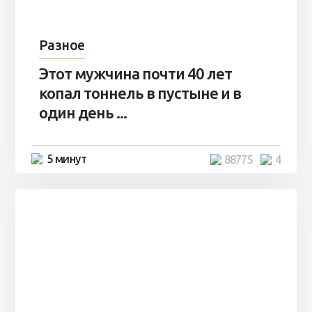
Разное
Этот мужчина почти 40 лет
копал тоннель в пустыне и в
один день ...
5 минут
88775
4