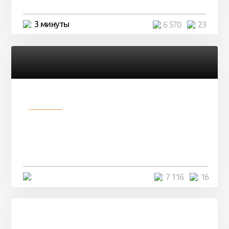
3 минуты
6 570
23
Разное
Парни нашли в лесу
заброшенный вагон и решили
остаться там на ...
4 минуты
7 116
16