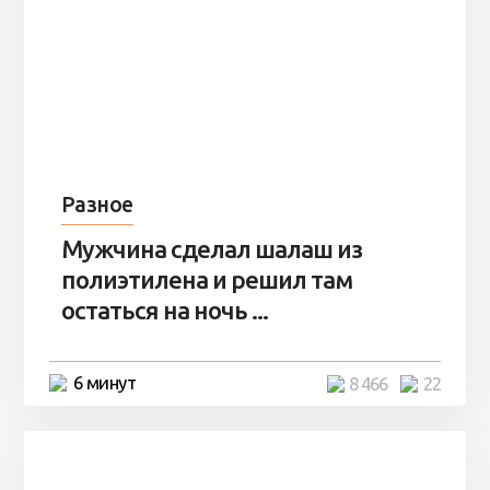
Разное
Мужчина сделал шалаш из
полиэтилена и решил там
остаться на ночь ...
6 минут
8 466
22