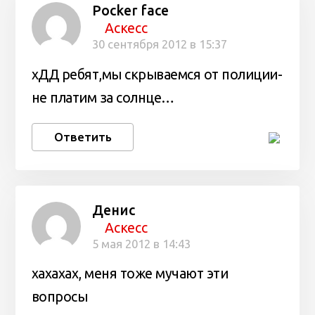
Pocker face
Аскесс
30 сентября 2012 в 15:37
хДД ребят,мы скрываемся от полиции-
не платим за солнце…
Ответить
Денис
Аскесс
5 мая 2012 в 14:43
хахахах, меня тоже мучают эти
вопросы