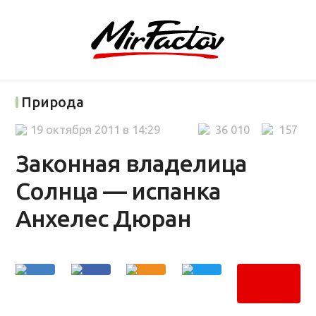
Природа
19 октября 2011 в 14:29
36 010
157
Законная владелица
Солнца — испанка
Анхелес Дюран