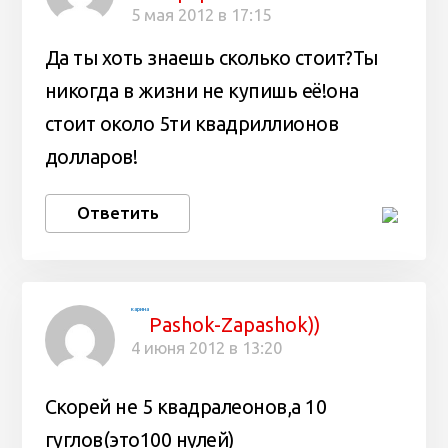
5 мая 2012 в 17:15
Да ты хоть знаешь сколько стоит?Ты
никогда в жизни не купишь её!она
стоит около 5ти квадриллионов
долларов!
Ответить
карина
Pashok-Zapashok))
4 июня 2012 в 13:20
Скорей не 5 квадралеонов,а 10
гуглов(это100 нулей)