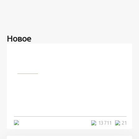
Новое
Разное
100 лет назад на этом острове
посреди моря забыли 100
человек и вернулись туда спустя
7 лет
5 минут
13 711
21