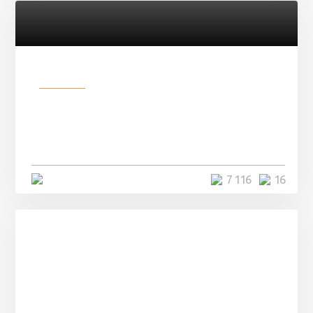
Разное
Парни нашли в лесу
заброшенный вагон и решили
остаться там на ...
4 минуты
7 116
16