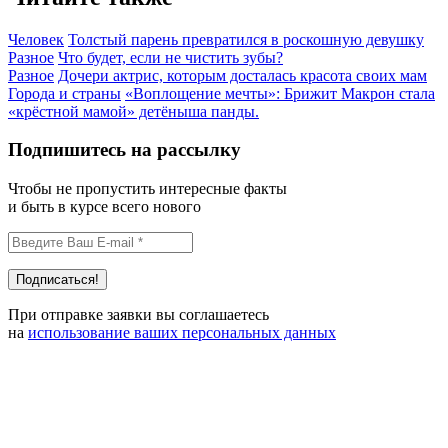
Человек
Толстый парень превратился в роскошную девушку
Разное
Что будет, если не чистить зубы?
Разное
Дочери актрис, которым досталась красота своих мам
Города и страны
«Воплощение мечты»: Брижит Макрон стала
«крёстной мамой» детёныша панды.
Подпишитесь на рассылку
Чтобы не пропустить интересные факты
и быть в курсе всего нового
При отправке заявки вы соглашаетесь
на
использование ваших персональных данных