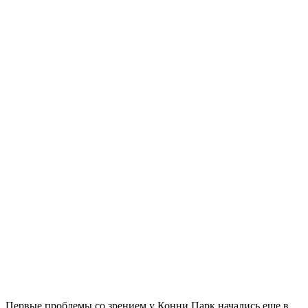
Первые проблемы со зрением у Конни Парк начались еще в