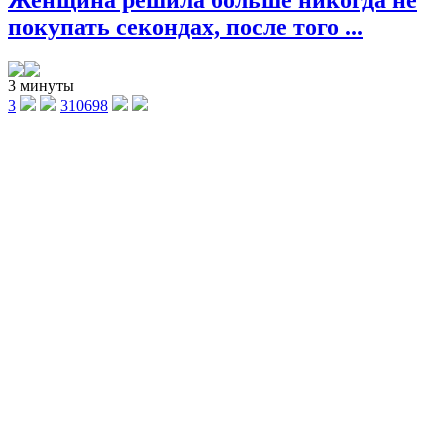
Женщина решила больше никогда не
покупать секондах, после того ...
3 минуты
3
310698