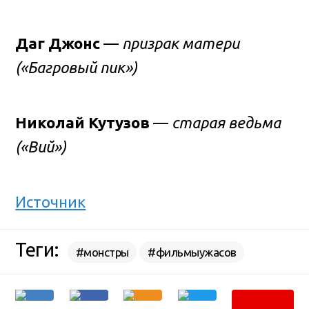
Даг Джонс
—
призрак матери
(«Багровый пик»)
Николай Кутузов
—
старая ведьма
(«Вий»)
Источник
Теги:
#монстры
#фильмыужасов