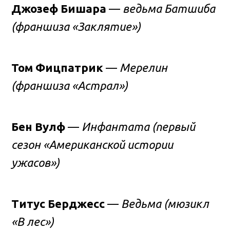
Джозеф Бишара
—
ведьма Батшиба
(франшиза «Заклятие»)
Том Фицпатрик
—
Мерелин
(франшиза «Астрал»)
Бен Вулф
—
Инфантата (первый
сезон «Американской истории
ужасов»)
Титус Берджесс
—
Ведьма (мюзикл
«В лес»)