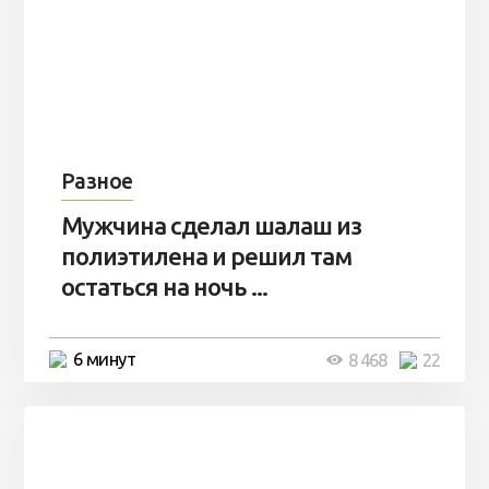
Разное
Мужчина сделал шалаш из
полиэтилена и решил там
остаться на ночь ...
6 минут
8 468
22