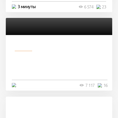
3 минуты
6 574
23
Разное
Парни нашли в лесу
заброшенный вагон и решили
остаться там на ...
4 минуты
7 117
16