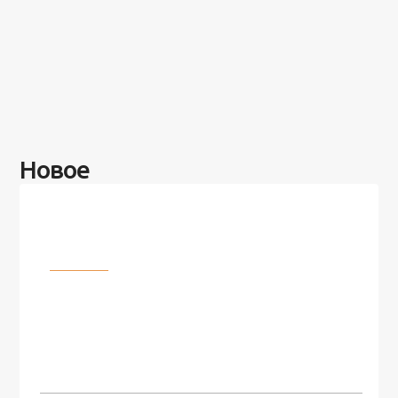
Новое
Разное
100 лет назад на этом острове
посреди моря забыли 100
человек и вернулись туда спустя
7 лет