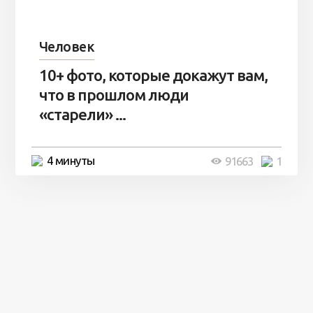
Человек
10+ фото, которые докажут вам,
что в прошлом люди
«старели» ...
4 минуты
91663
1