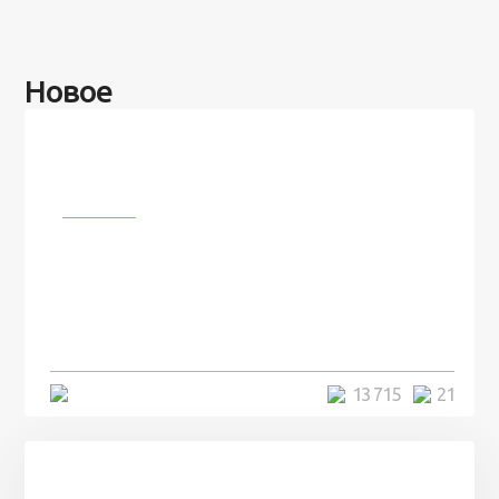
Новое
Разное
100 лет назад на этом острове
посреди моря забыли 100
человек и вернулись туда спустя
7 лет
5 минут
13 715
21