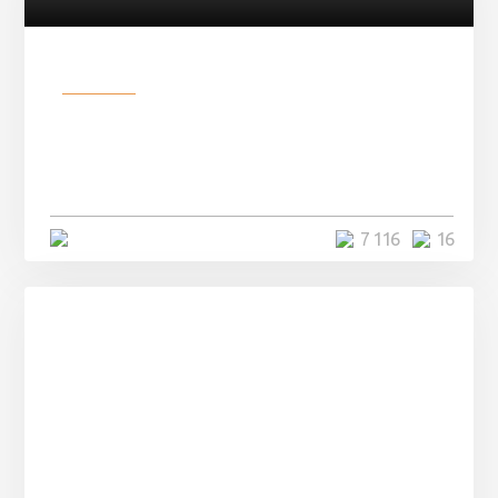
Разное
Парни нашли в лесу
заброшенный вагон и решили
остаться там на ...
4 минуты
7 116
16