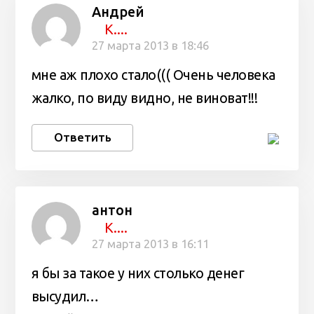
Андрей
К....
27 марта 2013 в 18:46
мне аж плохо стало((( Очень человека
жалко, по виду видно, не виноват!!!
Ответить
антон
К....
27 марта 2013 в 16:11
я бы за такое у них столько денег
высудил…