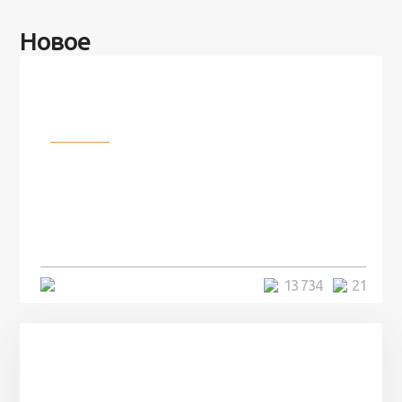
Новое
Разное
100 лет назад на этом острове
посреди моря забыли 100
человек и вернулись туда спустя
7 лет
5 минут
13 734
21