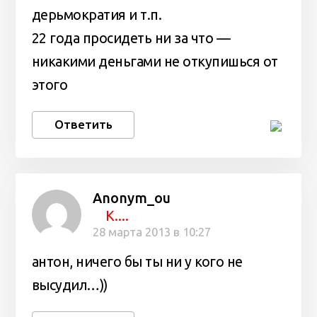
дерьмократия и т.п.
22 года просидеть ни за что —
никакими деньгами не откупишься от
этого
Ответить
Anonym_ou
К....
28 марта 2013 в 10:27
антон, ничего бы ты ни у кого не
высудил…))