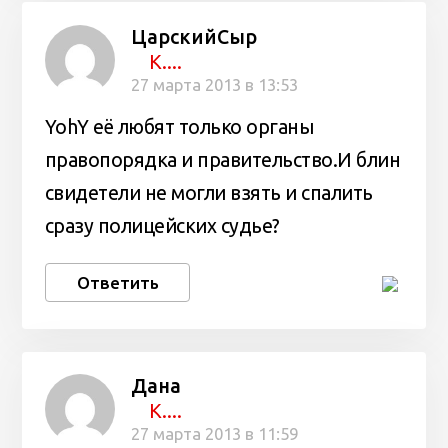
ЦарскийСыр
К....
27 марта 2013 в 13:53
YohY её любят только органы
правопорядка и правительство.И блин
свидетели не могли взять и спалить
сразу полицейских судье?
Ответить
Дана
К....
27 марта 2013 в 11:59