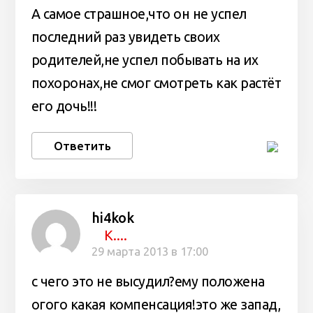
А самое страшное,что он не успел
последний раз увидеть своих
родителей,не успел побывать на их
похоронах,не смог смотреть как растёт
его дочь!!!
Ответить
hi4kok
К....
29 марта 2013 в 17:00
с чего это не высудил?ему положена
огого какая компенсация!это же запад,