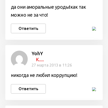
да они аморальные уроды!как так
можно не за что!
Ответить
YohY
К....
27 марта 2013 в 11:26
никогда не любил коррупцию!
Ответить