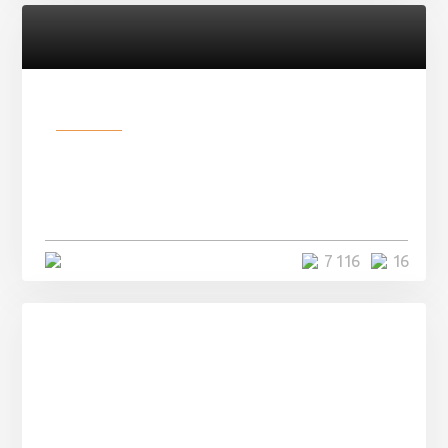
Разное
Парни нашли в лесу
заброшенный вагон и решили
остаться там на ...
4 минуты
7 116
16