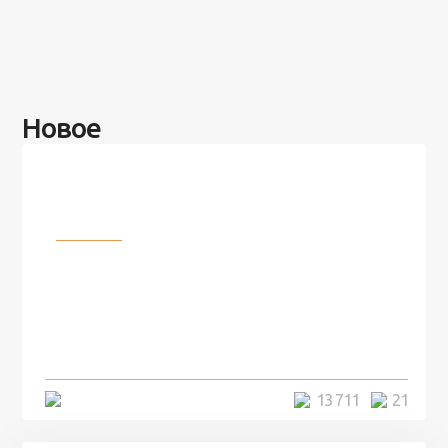
Новое
Разное
100 лет назад на этом острове
посреди моря забыли 100
человек и вернулись туда спустя
7 лет
5 минут
13 711
21