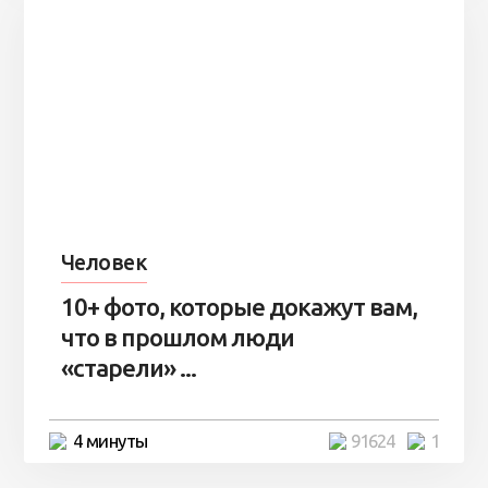
Человек
10+ фото, которые докажут вам,
что в прошлом люди
«старели» ...
4 минуты
91624
1