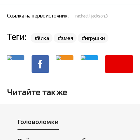
Ссылка на первоисточник:
rachael.l.jackson.3
Теги:
#ёлка
#змея
#игрушки
Читайте также
Головоломки