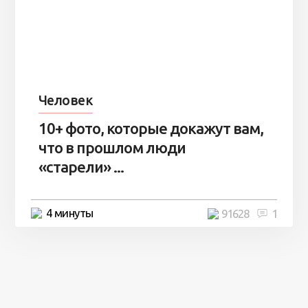
Человек
10+ фото, которые докажут вам,
что в прошлом люди
«старели» ...
4 минуты
91628
1