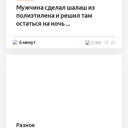
Мужчина сделал шалаш из
полиэтилена и решил там
остаться на ночь ...
6 минут
8 466
22
Разное