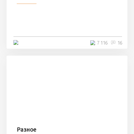
Парни нашли в лесу
заброшенный вагон и решили
остаться там на ...
4 минуты
7 116
16
Разное