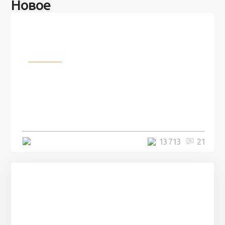
Новое
Разное
100 лет назад на этом острове
посреди моря забыли 100
человек и вернулись туда спустя
7 лет
5 минут
13 713
21