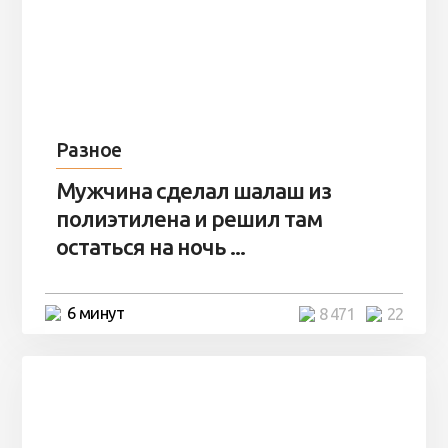
Разное
Мужчина сделал шалаш из
полиэтилена и решил там
остаться на ночь ...
6 минут
8 471
22