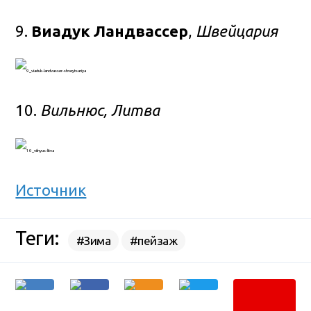
9.
Виадук Ландвассер
,
Швейцария
10.
Вильнюс, Литва
Источник
Теги:
#Зима
#пейзаж