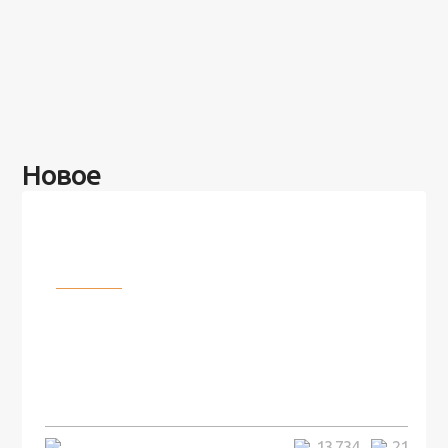
Новое
Разное
100 лет назад на этом острове
посреди моря забыли 100
человек и вернулись туда спустя
7 лет
5 минут
13 734
21