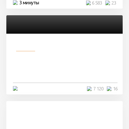
3 минуты
6 583
23
Разное
Парни нашли в лесу
заброшенный вагон и решили
остаться там на ...
4 минуты
7 120
16