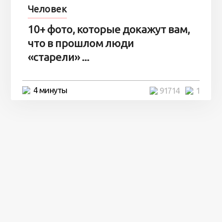
Человек
10+ фото, которые докажут вам,
что в прошлом люди
«старели» ...
4 минуты
91714
1