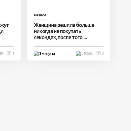
Разное
ажут
Женщина решила больше
ди
никогда не покупать
секондах, после того ...
19
1
310698
3
3 минуты