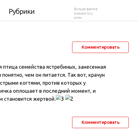
а
Больше фактов
Рубрики
в наших соц.
сетях
19 апреля 2014 в 14:50
31 911
14
Комментировать
 птица семейства ястребиных, занесенная
 понятно, чем он питается. Так вот, крачун
трыми когтями, против которых у
ичка оплошает в последний момент, и
ам становится жертвой.
Комментировать