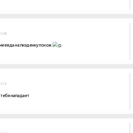
3:48
змееяда на пизденку похож
5:12
а тебя нападает