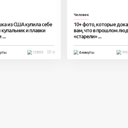
Человек
ка из США купила себе
10+ фото, которые док
 купальник и плавки
вам, что в прошлом лю
...
«старели» ...
129029
0
916
нуты
4 минуты