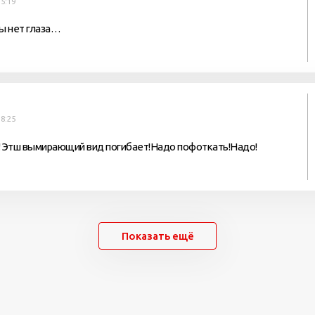
5:19
цы нет глаза…
8:25
! Этш вымирающий вид погибает!Надо пофоткать!Надо!
Показать ещё