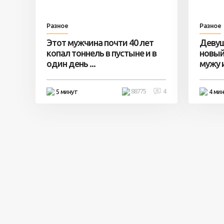
Разное
Разное
Этот мужчина почти 40 лет
Девуш
копал тоннель в пустыне и в
новый
один день ...
мужу и 
88775
4
5 минут
4 ми