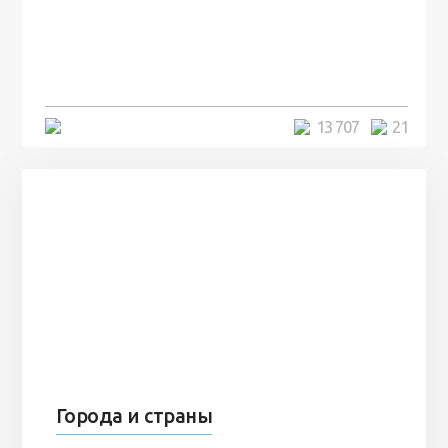
посреди моря забыли 100
человек и вернулись туда спустя
7 лет
5 минут
13 707
21
Города и страны