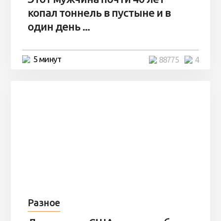
копал тоннель в пустыне и в
один день ...
5 минут
88775
4
Разное