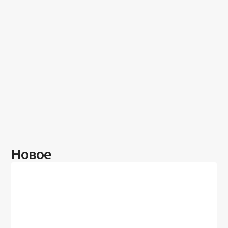
Новое
Разное
100 лет назад на этом острове