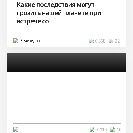
Какие последствия могут
грозить нашей планете при
встрече со ...
3 минуты
6 568
22
Разное
Парни нашли в лесу
заброшенный вагон и решили
остаться там на ...
4 минуты
7 113
16