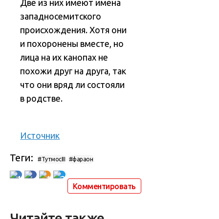
Две из них имеют имена
западносемитского
происхождения. Хотя они
и похоронены вместе, но
лица на их канопах не
похожи друг на друга, так
что они вряд ли состояли
в родстве.
Источник
Теги:
#ТутмосIII
#фараон
1
1
2
Комментировать
Читайте также