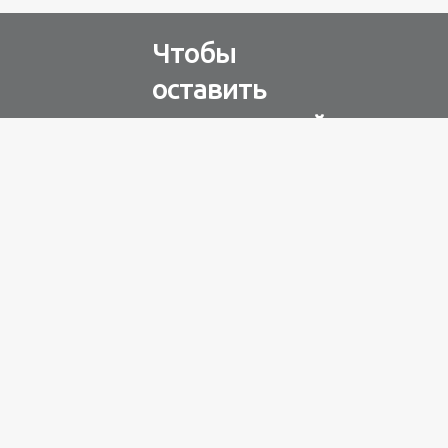
Чтобы
оставить
комментарий
Авторизуйтесь через
любую из соц. сетей
Разное
100 лет назад
на этом
острове
посреди моря