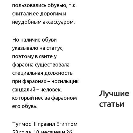
пользовались обувью, т.к.
считали ее дорогим и
неудобным аксессуаром.
Но наличие обуви
указывало на статус,
поэтому в свите у
фараона существовала
специальная должность
при фараонах – носильщик
сандалий – человек,
Лучшие
который нес за фараоном
статьи
его обувь.
Тутмос III правил Египтом
53 года, 10 месяцев и 26