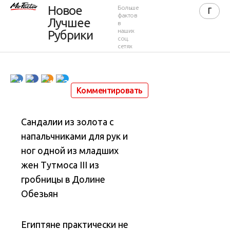
для рук и
Новое
Больше
фактов
Лучшее
в
ног
наших
Рубрики
соц.
сетях
3 января 2019 в 14:11
4 879
1
1
1
2
Комментировать
Сандалии из золота с
напальчниками для рук и
ног одной из младших
жен Тутмоса III из
гробницы в Долине
Обезьян
Египтяне практически не