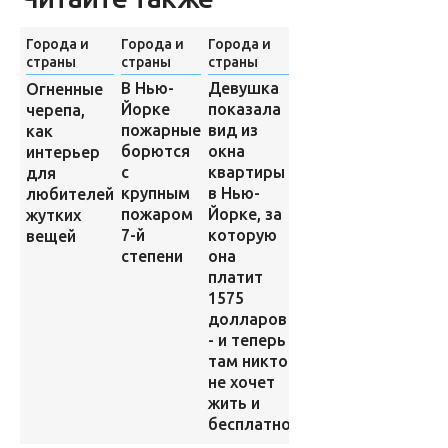
Города и
Города и
Города и
Города и
страны
страны
страны
страны
В Нью-
Девушка
Огненные
Испанский
Йорке
показала
черепа,
город,
пожарные
вид из
как
затерянный
борются
окна
интерьер
в камнях
с
квартиры
для
крупным
в Нью-
любителей
пожаром
Йорке, за
жутких
7-й
которую
вещей
степени
она
платит
1575
долларов
- и теперь
там никто
не хочет
жить и
бесплатно