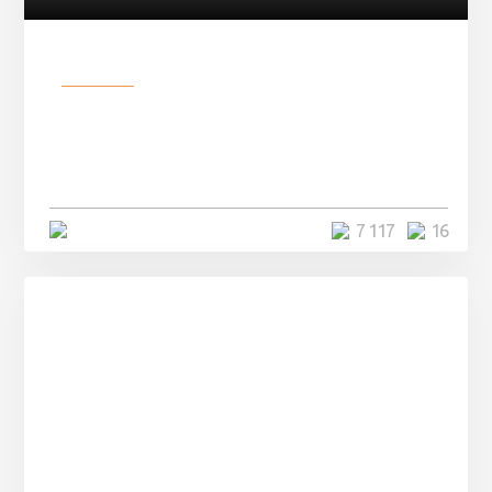
Разное
Парни нашли в лесу
заброшенный вагон и решили
остаться там на ...
4 минуты
7 117
16