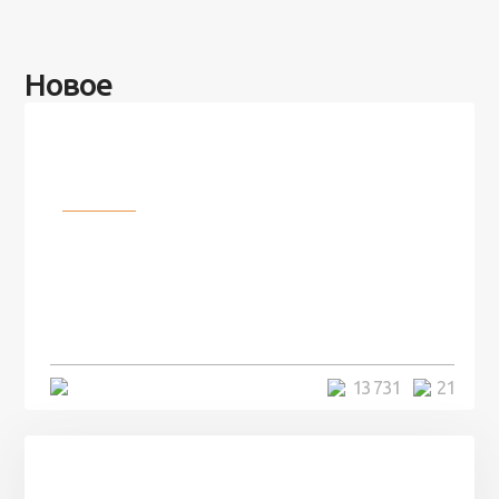
Новое
Разное
100 лет назад на этом острове
посреди моря забыли 100
человек и вернулись туда спустя
7 лет
5 минут
13 731
21