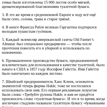
семьи были изготовлены 15 000 листов особо мягкой,
ароматизированной благовониями туалетной бумаги.
3. В это же время в средневековой Европе в ходу всё ещё
были сено, солома, трава и старое тряпьё.
4. В книге Франсуа Рабле великан Гаргантюа подтирался
молодым пушистым гусёнком.
5. Каждый экземпляр американской газеты Old Farmer’s
Almanac был специально продырявлен — чтобы после
прочтения повесить его в уборной и использовать по
назначению.
6. Промышленное производство бумаги, предназначенной
исключительно для использования в качестве туалетной, было
начато в США в 1857 году Иосифом Гайетти. Имя Гайетти
было напечатано на каждом листике.
7. Швабский предприниматель Ханс Кленк, основатель
знаменитой теперь фирмы Hakle, тоже не постеснялся
использовать свои имя. Его первым рекламным лозунгом
были слова: «Требуйте рулоны Hakle, и вам не придётся
произносить слова «туалетная бумага». И это в то время, когда
англичане стыдливо называли туалетную бумагу «бумажными