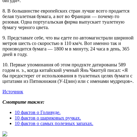
бигуди».
8. В большинстве европейских стран лучше всего продается
белая туалетная бумага, а вот во Франции — почему-то
розовая. Одна португальская фирма выпускает туалетную
бумагу черного цвета.
9. Представьте себе, что вы едете по автомагистрали шириной
метров шесть со скоростью в 110 км/ч. Вот именно так и
производится бумага — 1800 м в минуту, 24 часа в день, 365
дней в году.
10. Первые упоминания об этом продукте датированы 589
годом н. э., когда китайский ученый Янь Чжитуй писал: «Я
бы предостерег от использования в туалетных целях бумаги с
цитатами из Пятикнижия (У-Цзин) или с именами мудрецов».
Источник
Смотрите также:
10 фактов о Голивуде.
10 фактов о шариковых ручках.
10 фактов о самых полезных запахах.