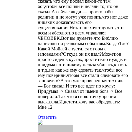
сказать что ему послал какой-то там
бог,чтобы все пошли и делали то,что он
сказал.А сейчас люди — просто рабы
религии и не могут уже понять,что нет даже
никаких доказательств его
существования.Никто не хочет думать,что
всем и абсолютно всем управляет
ЧЕЛОВЕК.Вот вы думаете,что Библию
написали по реальным событиям.Когда?Где?
Какой Мойсей спустился с горы с
заповедями?Откуда он их взял?Может,он
просто сидел в кустах,простите,по нужде, и
придумал что никому нельзя убивать,красть
и т.д.,но как же ему сделать так,чтобы все
ему поверили,чтобы все стали следовать его
заповедям?А это уже проверенная техника
— Бог сказал.И это все идет по кругу:
Придумал -> Сказал от имени бога -> Все
поверили.Так что я свою точку зрения
высказала.И,кстати,хочу вас обрадовать:
Мне 12.
Ответить