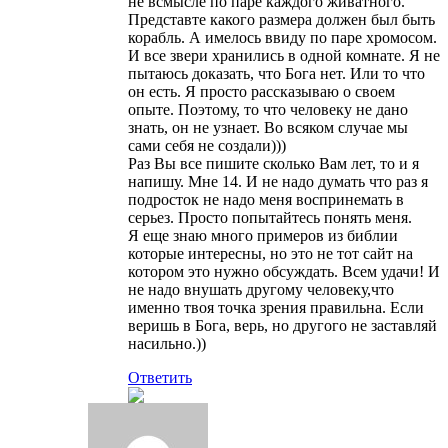
не всмысле по паре каждого живатного.
Представте какого размера должен был быть
корабль. А имелось ввиду по паре хромосом.
И все звери хранились в одной комнате. Я не
пытаюсь доказать, что Бога нет. Или то что
он есть. Я просто рассказываю о своем
опыте. Поэтому, то что человеку не дано
знать, он не узнает. Во всяком случае мы
сами себя не создали)))
Раз Вы все пишите сколько Вам лет, то и я
напишу. Мне 14. И не надо думать что раз я
подросток не надо меня воспринемать в
серьез. Просто попытайтесь понять меня.
Я еще знаю много примеров из библии
которые интересны, но это не тот сайт на
котором это нужно обсуждать. Всем удачи! И
не надо внушать другому человеку,что
именно твоя точка зрения правильна. Если
веришь в Бога, верь, но другого не заставляй
насильно.))
Ответить