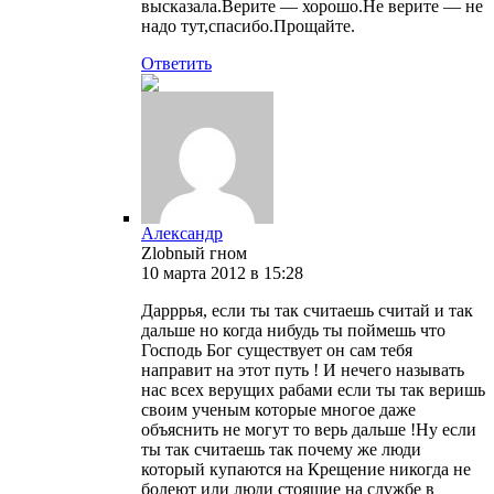
высказала.Верите — хорошо.Не верите — не
надо тут,спасибо.Прощайте.
Ответить
Александр
Zlobnый гном
10 марта 2012 в 15:28
Дарррья, если ты так считаешь считай и так
дальше но когда нибудь ты поймешь что
Господь Бог существует он сам тебя
направит на этот путь ! И нечего называть
нас всех верущих рабами если ты так веришь
своим ученым которые многое даже
объяснить не могут то верь дальше !Ну если
ты так считаешь так почему же люди
который купаются на Крещение никогда не
болеют или люди стоящие на службе в