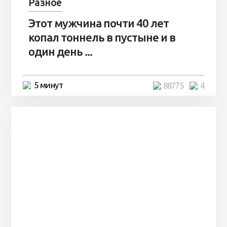
Разное
Этот мужчина почти 40 лет
копал тоннель в пустыне и в
один день ...
5 минут
88775
4