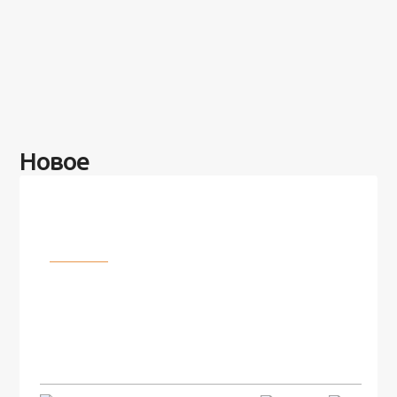
Новое
Разное
100 лет назад на этом острове
посреди моря забыли 100
человек и вернулись туда спустя
7 лет