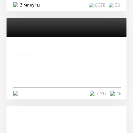
3 минуты
6 578
23
Разное
Парни нашли в лесу
заброшенный вагон и решили
остаться там на ...
4 минуты
7 117
16