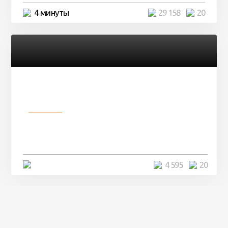
4 минуты
29 158
20
Разное
Девушка показала свои фото, но
никто так и не смог угадать ...
4 минуты
4 595
20