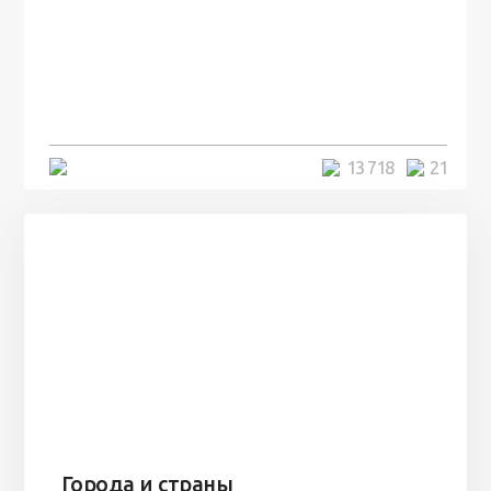
100 лет назад на этом острове
посреди моря забыли 100
человек и вернулись туда спустя
7 лет
5 минут
13 718
21
Города и страны