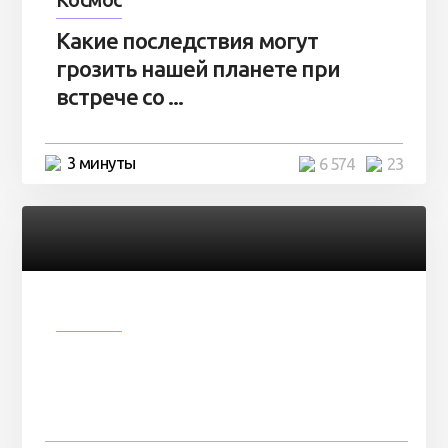
Какие последствия могут
грозить нашей планете при
встрече со ...
3 минуты
6 574
23
Разное
Парни нашли в лесу
заброшенный вагон и решили
остаться там на ...