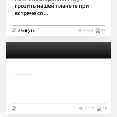
грозить нашей планете при
встрече со ...
3 минуты
6 578
23
Разное
Парни нашли в лесу
заброшенный вагон и решили
остаться там на ...
4 минуты
7 117
16