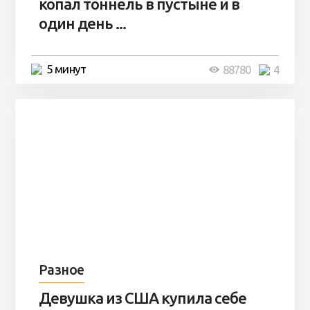
копал тоннель в пустыне и в
один день ...
5 минут
88780
4
Разное
Девушка из США купила себе