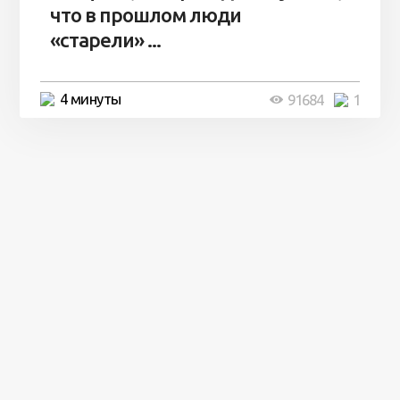
что в прошлом люди
«старели» ...
4 минуты
91684
1