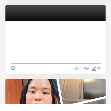
Разное
Девушка показала свои фото, но
никто так и не смог угадать ...
4 минуты
4 596
20