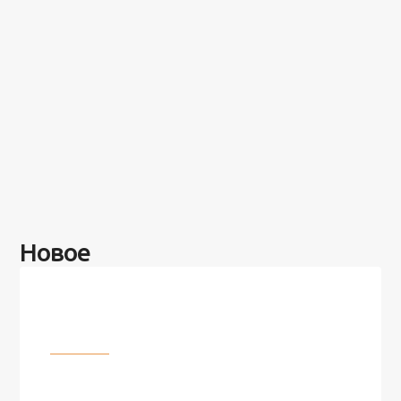
Новое
Разное
100 лет назад на этом острове
посреди моря забыли 100